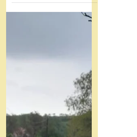
intermediul numărului de urgență 112,
pompierii Detașamentului Deva și ai
Secției Brad s-au mobilizat...