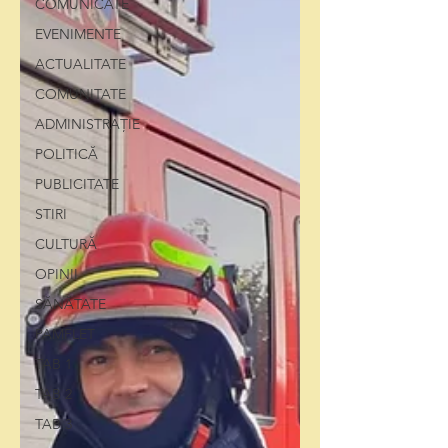
COMUNICATE
EVENIMENTE
ACTUALITATE
COMUNITATE
ADMINISTRAȚIE
POLITICĂ
PUBLICITATE
STIRI
CULTURĂ
OPINII
SĂNĂTATE
PAMFLET
TAB 1
TAB 2
TAB 3