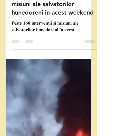
Peste 160 de intervenții și
misiuni ale salvatorilor
hunedoreni în acest weekend
𝐏𝐞𝐬𝐭𝐞 𝟏𝟔𝟎 𝐢𝐧𝐭𝐞𝐫𝐯𝐞𝐧ț𝐢𝐢 ș𝐢 𝐦𝐢𝐬𝐢𝐮𝐧𝐢 𝐚𝐥𝐞
𝐬𝐚𝐥𝐯𝐚𝐭𝐨𝐫𝐢𝐥𝐨𝐫 𝐡𝐮𝐧𝐞𝐝𝐨𝐫𝐞𝐧𝐢 î𝐧 𝐚𝐜𝐞𝐬𝐭...