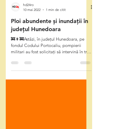
hd24ro
10 mai 2022
1 min de citit
Ploi abundente și inundații în
județul Hunedoara
🚒👩‍🚒Astăzi, în județul Hunedoara, pe
fondul Codului Portocaliu, pompierii
militari au fost solicitați să intervină în trei
situații...