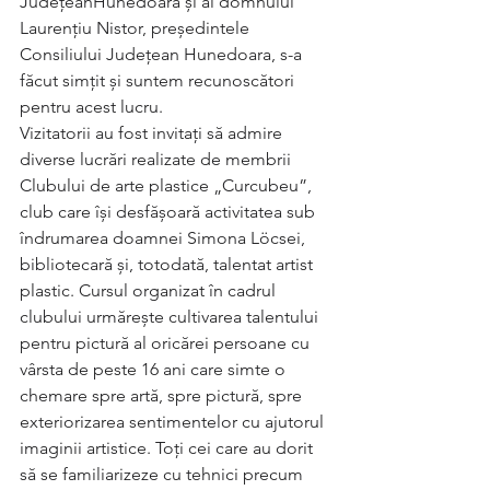
JudețeanHunedoara și al domnului 
Laurențiu Nistor, președintele 
Consiliului Județean Hunedoara, s-a 
făcut simțit și suntem recunoscători 
pentru acest lucru.
Vizitatorii au fost invitați să admire 
diverse lucrări realizate de membrii 
Clubului de arte plastice „Curcubeu”, 
club care își desfășoară activitatea sub 
îndrumarea doamnei Simona Löcsei, 
bibliotecară și, totodată, talentat artist 
plastic. Cursul organizat în cadrul 
clubului urmărește cultivarea talentului 
pentru pictură al oricărei persoane cu 
vârsta de peste 16 ani care simte o 
chemare spre artă, spre pictură, spre 
exteriorizarea sentimentelor cu ajutorul 
imaginii artistice. Toți cei care au dorit 
să se familiarizeze cu tehnici precum 