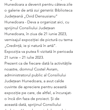
Hunedoara a devenit pentru câteva zile 
o galerie de artă 
sui generis
: Biblioteca 
Județeană „Ovid Densusianu” 
Hunedoara - Deva a organizat aici, cu 
sprijinul Consiliului Județean 
Hunedoara, în ziua de 21 iunie 2023, 
vernisajul expoziției de pictură cu tema 
„Credință, ie și natură în artă”. 
Expoziția va putea fi vizitată în perioada 
21 iunie – 21 iulie 2023.
Prezent ca de fiecare dată la activitățile 
noastre, domnul Costel Avram, 
administratorul public al Consiliului 
Județean Hunedoara, a avut calde 
cuvinte de apreciere pentru această 
expoziție pe care, de altfel, a încurajat-
o încă din faza de proiect. Și de 
această dată, sprijinul Consiliului 