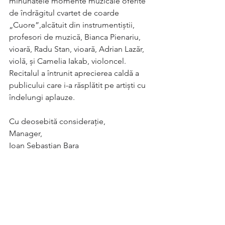
minunatele momente muzicale oferite 
de îndrăgitul cvartet de coarde 
„Cuore”,alcătuit din instrumentiștii, 
profesori de muzică, Bianca Pienariu, 
vioară, Radu Stan, vioară, Adrian Lazăr, 
violă, și Camelia Iakab, violoncel. 
Recitalul a întrunit aprecierea caldă a 
publicului care i-a răsplătit pe artiști cu 
îndelungi aplauze.
Cu deosebită considerație,
Manager,
Ioan Sebastian Bara