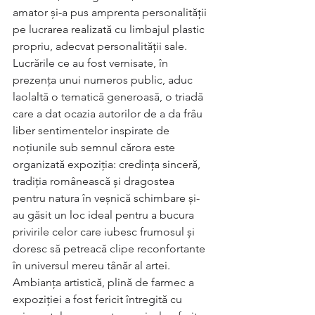
amator și-a pus amprenta personalității 
pe lucrarea realizată cu limbajul plastic 
propriu, adecvat personalității sale.  
Lucrările ce au fost vernisate, în 
prezența unui numeros public, aduc 
laolaltă o tematică generoasă, o triadă 
care a dat ocazia autorilor de a da frâu 
liber sentimentelor inspirate de 
noțiunile sub semnul cărora este 
organizată expoziția: credința sinceră, 
tradiția românească și dragostea 
pentru natura în veșnică schimbare și-
au găsit un loc ideal pentru a bucura 
privirile celor care iubesc frumosul și 
doresc să petreacă clipe reconfortante 
în universul mereu tânăr al artei.
Ambianța artistică, plină de farmec a 
expoziției a fost fericit întregită cu 