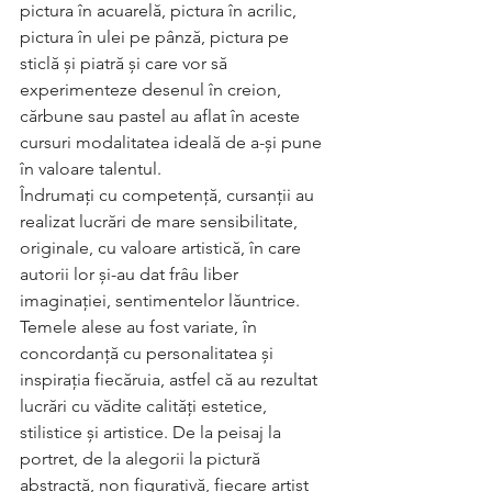
pictura în acuarelă, pictura în acrilic, 
pictura în ulei pe pânză, pictura pe 
sticlă și piatră și care vor să 
experimenteze desenul în creion, 
cărbune sau pastel au aflat în aceste 
cursuri modalitatea ideală de a-și pune 
în valoare talentul.
Îndrumați cu competență, cursanții au 
realizat lucrări de mare sensibilitate, 
originale, cu valoare artistică, în care 
autorii lor și-au dat frâu liber 
imaginației, sentimentelor lăuntrice. 
Temele alese au fost variate, în 
concordanță cu personalitatea și 
inspirația fiecăruia, astfel că au rezultat 
lucrări cu vădite calități estetice, 
stilistice și artistice. De la peisaj la 
portret, de la alegorii la pictură 
abstractă, non figurativă, fiecare artist 