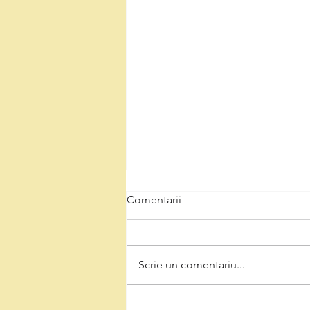
Comentarii
Scrie un comentariu...
Natalia Intotero, de Ziua