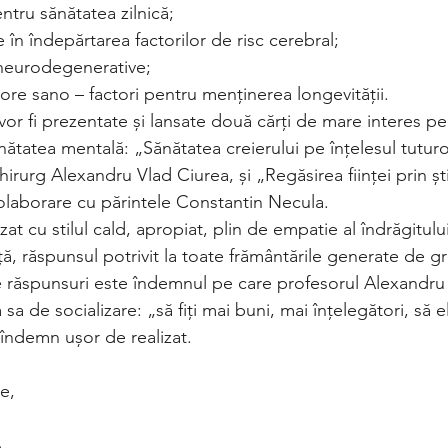
ntru sănătatea zilnică;
 în îndepărtarea factorilor de risc cerebral;
r neurodegenerative;
ore sano – factori pentru menținerea longevității.
 vor fi prezentate și lansate două cărți de mare interes pe
ătatea mentală: „Sănătatea creierului pe înțelesul tuturor
hirurg Alexandru Vlad Ciurea, și „Regăsirea ființei prin ști
colaborare cu părintele Constantin Necula.
izat cu stilul cald, apropiat, plin de empatie al îndrăgitul
ță, răspunsul potrivit la toate frământările generate de gri
te răspunsuri este îndemnul pe care profesorul Alexandru
sa de socializare: „să fiți mai buni, mai înțelegători, să el
 îndemn ușor de realizat.
e,
A