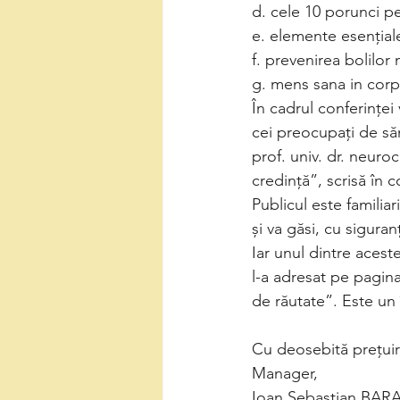
d. cele 10 porunci pe
e. elemente esențiale
f. prevenirea bolilo
g. mens sana in corp
În cadrul conferinței
cei preocupați de săn
prof. univ. dr. neuroc
credință”, scrisă în 
Publicul este familiar
și va găsi, cu siguran
Iar unul dintre aces
l-a adresat pe pagina 
de răutate”. Este un
Cu deosebită prețuir
Manager,
Ioan Sebastian BAR