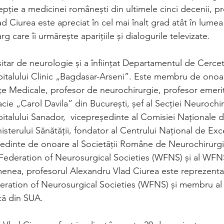
pție a medicinei românești din ultimele cinci decenii, p
 Ciurea este apreciat în cel mai înalt grad atât în lumea
arg care îi urmărește aparițiile și dialogurile televizate.
itar de neurologie și a înființat Departamentul de Cerce
 Spitalului Clinic „Bagdasar-Arseni”. Este membru de ono
e Medicale, profesor de neurochirurgie, profesor emerit a
ie „Carol Davila” din București, șef al Secției Neurochir
 Spitalului Sanador,  vicepreședinte al Comisiei Naționale 
sterului Sănătății, fondator al Centrului Național de Exc
edinte de onoare al Societății Române de Neurochirurgie
 Federation of Neurosurgical Societies (WFNS) și al WF
nea, profesorul Alexandru Vlad Ciurea este reprezenta
eration of Neurosurgical Societies (WFNS) și membru al
că din SUA.