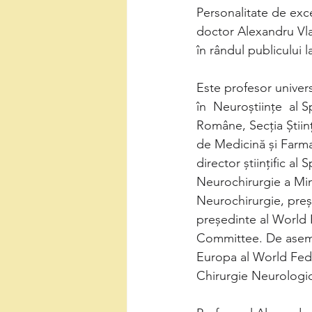
Personalitate de exce
doctor Alexandru Vlad
în rândul publicului l
Este profesor univers
în  Neuroștiințe  al
Române, Secția Științ
de Medicină și Farmac
director științific al
Neurochirurgie a Mini
Neurochirurgie, preș
președinte al World
Committee. De aseme
Europa al World Fed
Chirurgie Neurologi