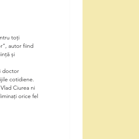
ntru toți
”, autor fiind
ință și
ui doctor
jile cotidiene.
 Vlad Ciurea ni
iminați orice fel