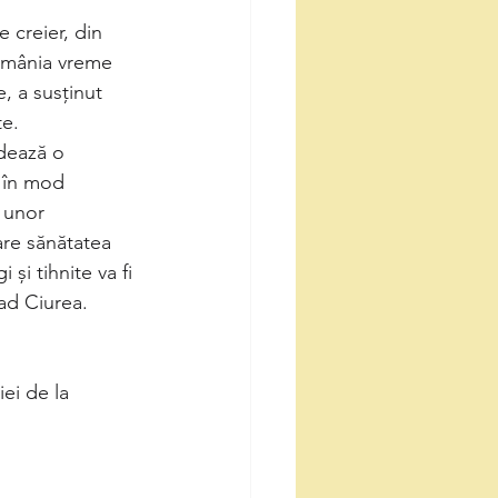
 creier, din 
România vreme 
, a susținut 
te.
rdează o
 în mod 
 unor 
are sănătatea 
 și tihnite va fi 
ad Ciurea.
ei de la