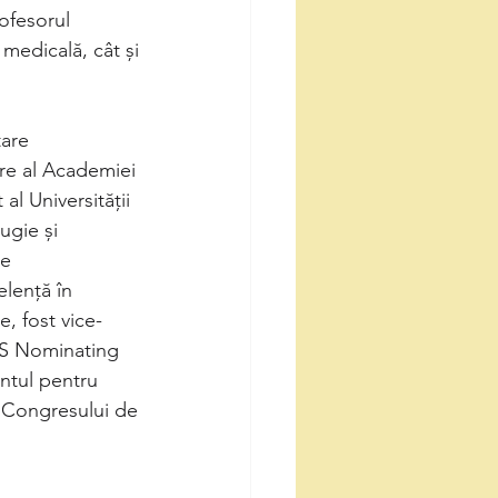
rofesorul
 medicală, cât și
tare
are al Academiei
l Universității
ugie și
de
elență în
, fost vice-
NS Nominating
ntul pentru
 Congresului de