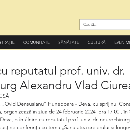
STRAȚIE
COMUNITATE
SĂNĂTATE
CULTURĂ
EVENIM
cu reputatul prof. univ. dr.
rurg Alexandru Vlad Ciure
ESĂ
 „Ovid Densusianu” Hunedoara - Deva, cu sprijinul Consi
organizează în ziua de 24 februarie 2024, ora 17 00 , în
 Deva, o întâlnire cu reputatul prof. univ. dr. neurochiru
susține conferința cu tema „Sănătatea creierului și longe