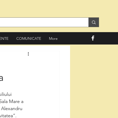
ENTE
COMUNICATE
More
a
liului
 Sala Mare a
rg Alexandru
vitatea”.