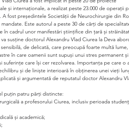
 Vlad Ciurea a fost implicat în peste 20 de proiecte
le și internaționale, a realizat peste 23.000 de operații pe
i. A fost președintele Societății de Neurochirurgie din 
mandate. Este autorul a peste 30 de cărți de specialitate
n cadrul unor manifestări științifice din țară și străinăta
 va susține doctorul Alexandru Vlad Ciurea la Deva abo
ensibilă, de delicată, care preocupă foarte multă lume,
astre în care oamenii sunt supuși unui stres permanent și
i suferințe care își cer rezolvarea. Importanța pe care o 
chilibru și de liniște interioară în obținerea unei vieți lungi
plicată și argumentată de reputatul doctor Alexandru Vl
l puțin patru părți distincte:
urgicală a profesorului Ciurea, inclusiv perioada studenți
dicală și academică;
i;