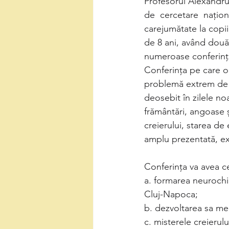
Profesorul Alexandru
de  cercetare  naționa
carejumătate la copi
de 8 ani, având două 
numeroase conferințe î
Conferința pe care o
problemă extrem de s
deosebit în zilele no
frământări, angoase ș
creierului, starea de e
amplu prezentată, ex
Conferința va avea ce
a. formarea neurochir
Cluj-Napoca;
b. dezvoltarea sa me
c. misterele creierulu