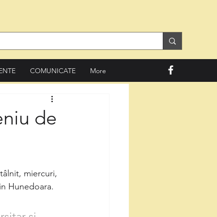
ENTE
COMUNICATE
More
eniu de
lnit, miercuri, 
din Hunedoara. 
itar și 