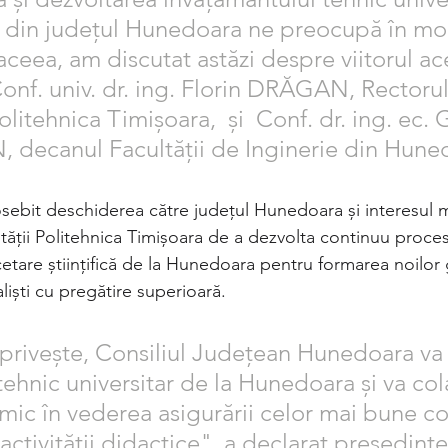
r din județul Hunedoara ne preocupă în mo
ceea, am discutat astăzi despre viitorul ace
nf. univ. dr. ing. Florin DRĂGAN, Rectorul
olitehnica Timişoara,  și  Conf. dr. ing. ec. 
, decanul Facultății de Inginerie din Hune
ebit deschiderea către județul Hunedoara și interesul m
tăţii Politehnica Timişoara de a dezvolta continuu proces
etare ştiinţifică de la Hunedoara pentru formarea noilor 
lişti cu pregătire superioară.
privește, Consiliul Județean Hunedoara va s
tehnic universitar de la Hunedoara și va co
ic în vederea asigurării celor mai bune con
activității didactice", a declarat președinte