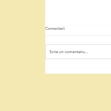
Comentarii
Scrie un comentariu...
De la mină la natură:
Ecologizarea și reconversia
carierei Teliucu Inferior într-un
spațiu verde