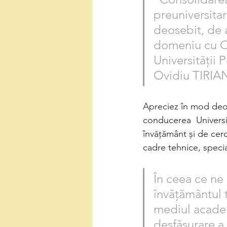
preuniversita
deosebit, de a
domeniu cu Co
Universităţii P
Ovidiu TIRIAN
Apreciez în mod deos
conducerea  Universi
învăţământ şi de cerc
cadre tehnice, specia
În ceea ce ne 
învățământul 
mediul academ
desfășurare a 