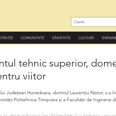
STRAȚIE
COMUNITATE
SĂNĂTATE
CULTURĂ
EVENIM
tul tehnic superior, dom
ntru viitor
lui Județean Hunedoara, domnul Laurențiu Nistor, s-a întâ
ității Politehnica Timișoara și a Facultății de Inginerie 
și dezvoltarea învățământului tehnic univers