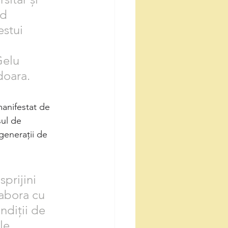
d 
stui 
 
Gelu 
doara.
anifestat de 
ul de 
generaţii de 
prijini 
labora cu 
diții de 
le 