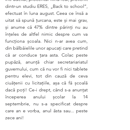
dintr-un studiu ERES, „Back to school”, 
efectuat în luna august. Ceea ce însă a 
uitat să spună ţurcana, este şi mai grav, 
şi anume că 47% dintre părinţi nu au 
înţeles de altfel nimic despre cum va 
funcţiona şcoala. Nici n-ar avea cum, 
din bâlbâielile unor apucaţi care pretind 
că ar conduce ţara asta. Colac peste 
pupăză, anunţă chiar secretariariatul 
guvernului, cum că nu vor fi nici tablete 
pentru elevi, tot din cauză de ceva 
ciuăţenii cu licitaţiile, aşa că fă şcoală 
dacă poţi! Ce-i drept, când s-a anunţat 
începerea anului şcolar la 14 
septembrie, nu s-a specificat despre 
care an e vorba, anul ăsta sau... peste 
zece ani!