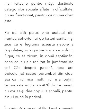
nici licitaţiile pentru măşti destinate 
categoriilor sociale aflate în dificultate, 
nu au funcţionat, pentru că nu s-a dorit 
asta. 
Pe de altă parte, vine arafatul din 
fruntea cohortei lui de tartori sanitari, şi 
zice că e legitimă această nevoie a 
populaţiei, şi sigur se vor găsi soluţii. 
Sigur, ce să zicem, în două săptămâni 
ceea ce nu s-a realizat în jumătate de 
an! Cât despre ţurcană, asta are 
obiceiul să scape porumbei din cioc, 
aşa că nici mai mult, nici mai puţin, 
recunoaşte în clar că 40% dintre părinţi 
nu vor să-şi dea copiii la şcoală, pentru 
a nu-i pune în pericol. 
Într-adevăr, procentul fiind real, provenit 