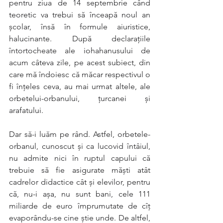
pentru ziua de 14 septembrie când 
teoretic va trebui să înceapă noul an 
şcolar, însă în formule aiuristice, 
halucinante. După declaraţiile 
întortocheate ale iohahanusului de 
acum câteva zile, pe acest subiect, din 
care mă îndoiesc că măcar respectivul o 
fi înţeles ceva, au mai urmat altele, ale 
orbetelui-orbanului, ţurcanei şi 
arafatului. 
Dar să-i luăm pe rând. Astfel, orbetele-
orbanul, cunoscut şi ca lucovid întâiul, 
nu admite nici în ruptul capului că 
trebuie să fie asigurate măşti atât 
cadrelor didactice cât şi elevilor, pentru 
că, nu-i aşa, nu sunt bani, cele 111 
miliarde de euro împrumutate de cîţ 
evaporându-se cine ştie unde. De altfel, 