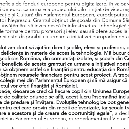
eficia de fonduri europene pentru digitalizare, în valoar
 de euro, ca urmare a proiectului pilot inițiat de vicepre
ație și Cultură din Parlamentul European, eurodeputatul 
ctor Negrescu. Grantul obținut de școala din Comuna Sâ
e învățământ să investească în infrastructura tehnologică și
formare pentru profesori și elevi sau să ofere acces la c
or și este disponibil ca urmare a inițiativei europarlament
lot am dorit să ajutăm direct școlile, elevii și profesorii, 
u deficiențe în materie de acces la tehnologie. Mă bucur c
coli din România, din comunități izolate, și școala din 
beneficia de aceste granturi ca urmare a inițiativei noastr
să obținem astfel de finanțări pentru educația din Româ
bținem resursele financiare pentru acest proiect. A trebu
olegii mei din Parlamentul European și să mă asigur că s
ul vor oferi finanțări și României.
roade, deoarece cred că fiecare copil din Uniunea Europe
e de calitate oriunde se află, acest lucru însemnând inclu
de predare și învățare. Evoluțiile tehnologice pot gene
tru cei care provin din medii defavorizate, iar școala tr
e a acestora și de creare de oportunități egale”
, a decl
niei în Parlamentul European, europarlamentarul Victor