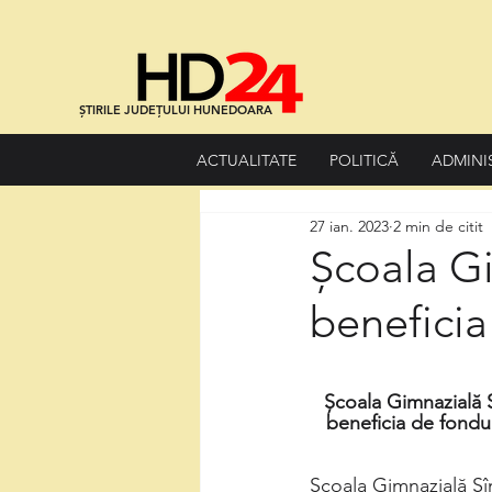
ȘTIRILE JUDEȚULUI HUNEDOARA
ACTUALITATE
POLITICĂ
ADMINI
27 ian. 2023
2 min de citit
Școala Gi
beneficia
Școala Gimnazială S
beneficia de fonduri
Școala Gimnazială Sî