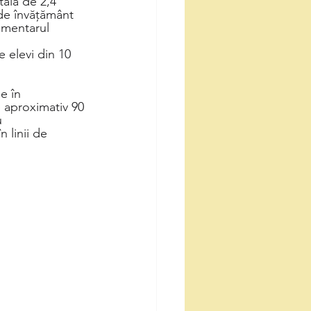
tală de 2,4 
 de învățământ 
amentarul 
 elevi din 10 
e în 
 aproximativ 90 
u 
n linii de 