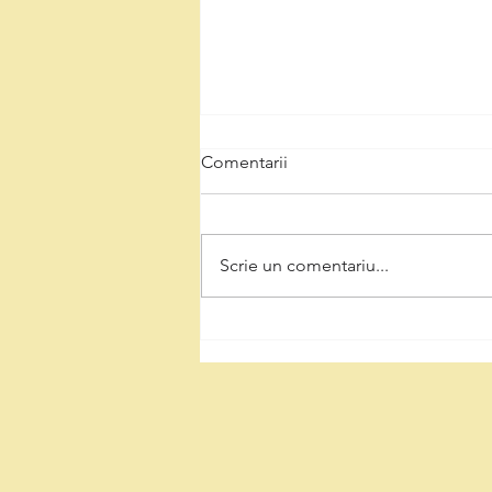
Comentarii
Scrie un comentariu...
De la mină la natură:
Ecologizarea și reconversia
carierei Teliucu Inferior într-un
spațiu verde