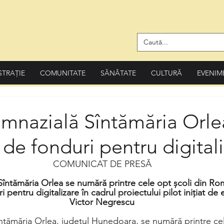
STRAȚIE
COMUNITATE
SĂNĂTATE
CULTURĂ
EVENIM
mnazială Sîntămăria Orle
 de fonduri pentru digital
COMUNICAT DE PRESĂ
întămăria Orlea se numără printre cele opt școli din Ro
 pentru digitalizare în cadrul proiectului pilot inițiat de
Victor Negrescu
ntămăria Orlea, județul Hunedoara, se numără printre cel