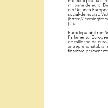
Proiectul pilot la ca
milioane de euro. Din 
din Uniunea European
social-democrat, Vic
(https://learningfrom
țări. 
Eurodeputatul român 
Parlamentul European
de milioane de euro,
antreprenoriatul, iar 
finanțare permanent