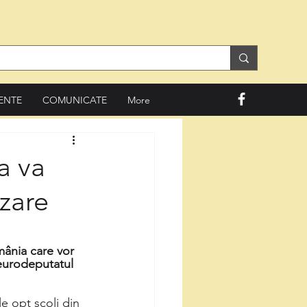
ENTE
COMUNICATE
More
a va
izare
mânia care vor 
 eurodeputatul 
e opt școli din 