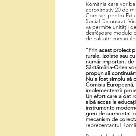
România care vor ben
aproximativ 20 de mii
Comisiei pentru Educ
Social Democrat, Vi
va permite unității d
desfășoare module de 
de calitate cursanțil
“Prin acest proiect pi
rurale, izolate sau c
număr important de ș
Sântămăria-Orlea vor 
propun să continuăm 
Nu a fost simplu să o
Comisia Europeană, c
implementează proiect
Un efort care a dat 
aibă acces la educați
instrumente moderne 
greu de surmontat pen
mecanism de corectar
reprezentantul Româ