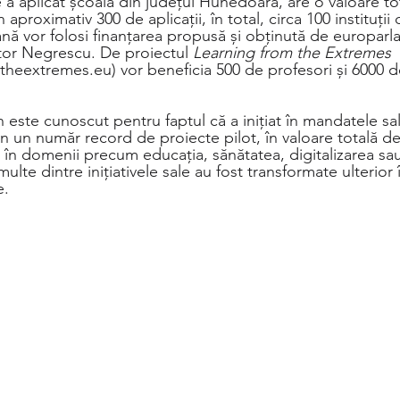
re a aplicat școala din județul Hunedoara, are o valoare to
aproximativ 300 de aplicații, în total, circa 100 instituții
ă vor folosi finanțarea propusă și obținută de europarl
tor Negrescu. De proiectul 
Learning from the Extremes
theextremes.eu) vor beneficia 500 de profesori și 6000 de
este cunoscut pentru faptul că a inițiat în mandatele sal
 un număr record de proiecte pilot, în valoare totală de
 în domenii precum educația, sănătatea, digitalizarea sa
multe dintre inițiativele sale au fost transformate ulterior î
e.