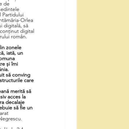
e de 
ședintele 
Partidului 
ntămăria-Orlea 
 digitală, să 
onținut digital 
arului român.
din zonele 
ă, iată, un 
Comuna 
e și îmi 
nia. 
it să conving 
tructurile care 
ană merită să 
siv acces la 
ra decalaje 
ebuie să fie un 
arat 
 Negrescu.