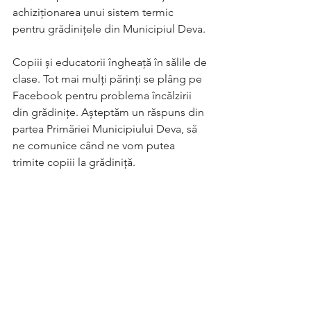
achiziționarea unui sistem termic 
pentru grădinițele din Municipiul Deva.
Copiii și educatorii îngheață în sălile de 
clase. Tot mai mulți părinți se plâng pe 
Facebook pentru problema încălzirii 
din grădinițe. Așteptăm un răspuns din 
partea Primăriei Municipiului Deva, să 
ne comunice când ne vom putea 
trimite copiii la grădiniță.