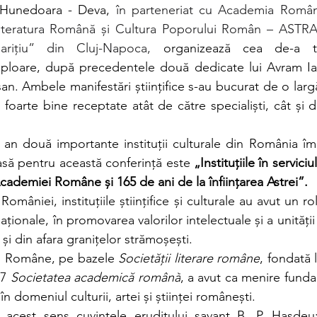
Hunedoara - Deva,
 în parteneriat cu Academia Română
Literatura Română și Cultura Poporului Român – ASTRA ș
arițiu” din Cluj-Napoca,
 organizează cea de-a tre
ploare, după precedentele două dedicate lui Avram Ianc
an. Ambele manifestări științifice s-au bucurat de o largă
t foarte bine receptate atât de către specialiști, cât și d
t an două importante instituții culturale din România împ
asă pentru această conferință este 
„Instituțiile în serviciu
 Academiei Române și 165 de ani de la înființarea Astrei”.
omâniei, instituțiile științifice și culturale au avut un ro
naționale, în promovarea valorilor intelectuale și a unității 
 și din afara granițelor strămoșești.
ei Române, pe bazele 
Societății literare române
, fondată la
7 
Societatea academică română
, a avut ca menire funda
în domeniul culturii, artei și științei românești.
acest sens cuvintele eruditului savant B. P. Hașdeu