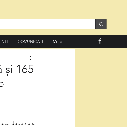
ENTE
COMUNICATE
More
 și 165
o
teca Județeană 