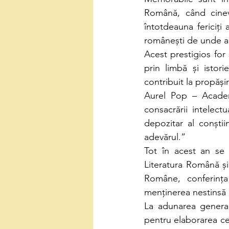
Română, când cinev
întotdeauna fericiți
românești de unde ar 
Acest prestigios for ș
prin limbă și istorie
contribuit la propăși
Aurel Pop – Academi
consacrării intelectu
depozitar al conștiin
adevărul.”
Tot în acest an se î
Literatura Română și
Române, conferinț
menținerea nestinsă 
La adunarea genera
pentru elaborarea cel