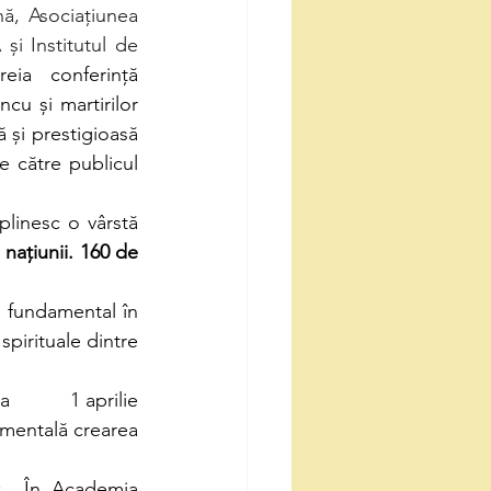
, Asociațiunea 
i Institutul de 
ia conferință 
u și martirilor 
 și prestigioasă 
e către publicul 
linesc o vârstă 
l națiunii. 160 de 
l fundamental în 
spirituale dintre 
          1 aprilie 
mentală crearea 
: „În Academia 