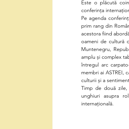
Este o plăcută coin
conferința internațio
Pe agenda conferinței
prim rang din România
acestora fiind abordă
oameni de cultură di
Muntenegru, Republi
amplu și complex tabl
întregul arc carpato
membri ai ASTREI, car
culturii și a sentimen
Timp de două zile, 
unghiuri asupra rol
internațională.  