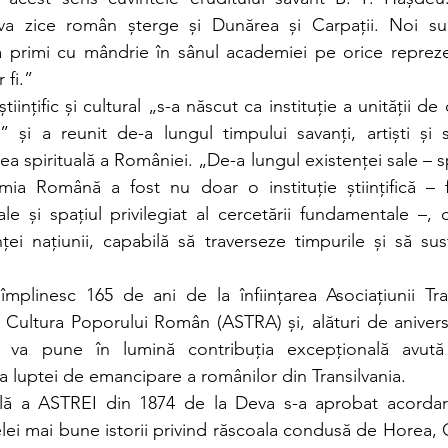
a zice român șterge și Dunărea și Carpații. Noi su
 a primi cu mândrie în sânul academiei pe orice reprezent
fi.” 
tiințific și cultural „s-a născut ca instituție a unității de 
” și a reunit de-a lungul timpului savanți, artiști și s
rea spirituală a României. „De-a lungul existenței sale – 
a Română a fost nu doar o instituție științifică – f
ale și spațiul privilegiat al cercetării fundamentale –, ci
ței națiunii, capabilă să traverseze timpurile și să sus
mplinesc 165 de ani de la înființarea Asociațiunii Tra
 Cultura Poporului Român (ASTRA) și, alături de aniver
a va pune în lumină contribuția excepțională avut
a luptei de emancipare a românilor din Transilvania.
lă a ASTREI din 1874 de la Deva s-a aprobat acordar
ei mai bune istorii privind răscoala condusă de Horea, C