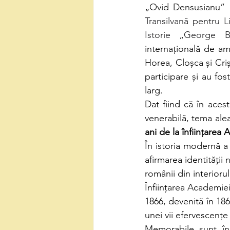
„Ovid Densusianu” 
Transilvană pentru 
Istorie „George B
internațională de am
Horea, Cloșca și Criș
participare și au fos
larg.
Dat fiind că în aces
venerabilă, tema ale
ani de la înființarea
În istoria modernă a R
afirmarea identității 
românii din interiorul
Înființarea Academi
1866, devenită în 186
unei vii efervescențe 
Memorabile sunt în 