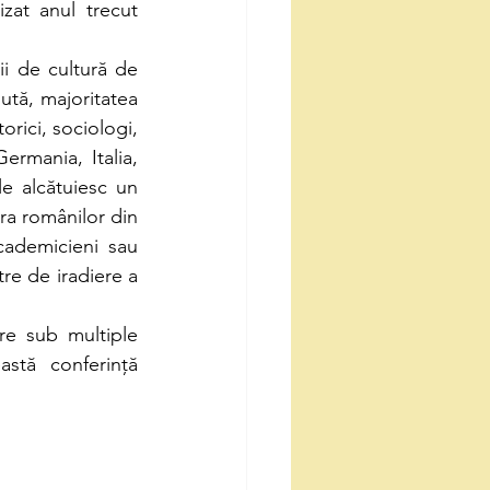
at anul trecut 
ii de cultură de 
ută, majoritatea 
rici, sociologi, 
rmania, Italia, 
 alcătuiesc un 
ra românilor din 
cademicieni sau 
re de iradiere a 
re sub multiple 
stă conferință 