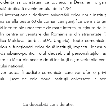
cidență să constatăm că tot aici, la Deva, am organiz
nală dedicată evenimentului de la 1784.
 internaționale dedicate aniversării celor două instituț
 se află peste 60 de comunicări științifice de înaltă țin
ri inedite ale unor teme de mare interes, susținute de isto
n centre universitare din România și din străinătate (Ge
ca Moldova, Serbia, SUA, Ungaria). Toate comunicările
ou al funcționării celor două instituții, impactul lor asup
-danubiano-pontic, rolul deosebit al personalităților, a
e au făcut din aceste două instituții niște veritabile cent
tului național.
vor putea fi audiate comunicări care vor oferi o privi
ului jucat de cele două instituții aniversate la acea
Cu deosebită considerație,