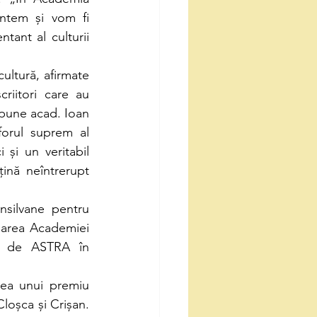
ntem și vom fi 
ant al culturii 
cultură, afirmate 
criitori care au 
spune acad. Ioan 
orul suprem al 
 și un veritabil 
țină neîntrerupt 
nsilvane pentru 
sarea Academiei 
ă de ASTRA în 
ea unui premiu 
loșca și Crișan. 