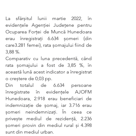
La sfârșitul lunii martie 2022, în 
evidențele Agenției Județene pentru 
Ocuparea Forței de Muncă Hunedoara 
erau înregistrați 6.634 șomeri (din 
care3.281 femei), rata șomajului fiind de 
3,88 %.
Comparativ cu luna precedentă, când 
rata șomajului a fost de 3,85 %, în 
această lună acest indicator a înregistrat 
o creștere de 0,03 pp.
Din totalul de 6.634 persoane 
înregistrate în evidențele AJOFM 
Hunedoara, 2.918 erau beneficiari de 
indemnizaţie de şomaj, iar 3.716 erau 
șomeri neindemnizați. În ceea ce 
privește mediul de rezidență, 2.236 
șomeri provin din mediul rural și 4.398 
sunt din mediul urban.