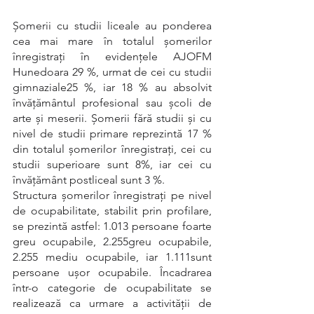
Șomerii cu studii liceale au ponderea 
cea mai mare în totalul şomerilor 
înregistraţi în evidenţele AJOFM 
Hunedoara 29 %, urmat de cei cu studii 
gimnaziale25 %, iar 18 % au absolvit 
învățământul profesional sau școli de 
arte și meserii. Șomerii fără studii și cu 
nivel de studii primare reprezintă 17 % 
din totalul șomerilor înregistrați, cei cu 
studii superioare sunt 8%, iar cei cu 
învățământ postliceal sunt 3 %.
Structura șomerilor înregistrați pe nivel 
de ocupabilitate, stabilit prin profilare, 
se prezintă astfel: 1.013 persoane foarte 
greu ocupabile, 2.255greu ocupabile, 
2.255 mediu ocupabile, iar 1.111sunt 
persoane ușor ocupabile. Încadrarea 
într-o categorie de ocupabilitate se 
realizează ca urmare a activităţii de 