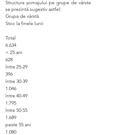
Structura șomajului pe grupe de vârste 
se prezintă sugestiv astfel:
Grupa de vârstă
Stoc la finele lunii
Total
6.634
< 25 ani
628
între 25-29
396
între 30-39
1.046
între 40-49
1.795
între 50-55
1.689
peste 55 ani
1.080