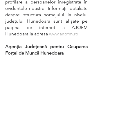
profilare a persoanelor înregistrate în 
evidenţele noastre. Informaţii detaliate 
despre structura şomajului la nivelul 
judeţului Hunedoara sunt afişate pe 
pagina de internet a AJOFM 
Hunedoara la adresa 
www.anofm.ro
.
Agenția Județeană pentru Ocuparea 
Forței de Muncă Hunedoara