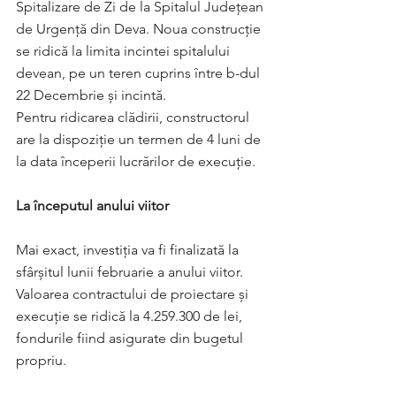
Spitalizare de Zi de la Spitalul Județean 
de Urgență din Deva. Noua construcție 
se ridică la limita incintei spitalului 
devean, pe un teren cuprins între b-dul 
22 Decembrie și incintă.
Pentru ridicarea clădirii, constructorul 
are la dispoziție un termen de 4 luni de 
la data începerii lucrărilor de execuție.
La începutul anului viitor
Mai exact, investiția va fi finalizată la 
sfârșitul lunii februarie a anului viitor.
Valoarea contractului de proiectare și 
execuție se ridică la 4.259.300 de lei, 
fondurile fiind asigurate din bugetul 
propriu.