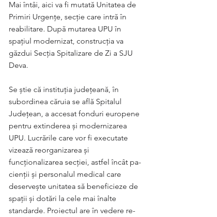
Mai întâi, aici va fi mutată Unitatea de 
Primiri Urgențe, secție care intră în 
reabilitare. După mutarea UPU în 
spațiul modernizat, construcția va 
găzdui Secția Spitalizare de Zi a SJU 
Deva.
Se știe că instituția județeană, în 
subordinea căruia se află Spitalul 
Județean, a accesat fonduri europene 
pentru extinderea și modernizarea 
UPU. Lucrările care vor fi executate 
vizează re­or­ga­nizarea și 
funcționalizarea secției, astfel încât pa­
cienții și personalul medical care 
deservește uni­tatea să beneficieze de 
spații și dotări la cele mai înalte 
standarde. Proiectul are în vedere re­