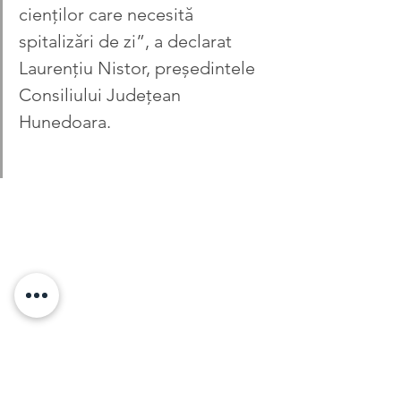
ci­en­ților care necesită 
spitalizări de zi”, a declarat 
Laurențiu Nistor, președintele 
Con­siliului Județean 
Hunedoara.
sursa: mesagerulhunedorean.ro