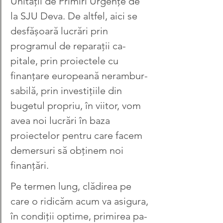
Unității de Primiri Ur­gențe de 
la SJU Deva. De altfel, aici se 
desfășoară lucrări prin 
programul de reparații ca­
pitale, prin pro­iectele cu 
finanțare euro­peană nerambur­
sa­bilă, prin inv­estițiile din 
bugetul propriu, în viitor, vom 
avea noi lucrări în baza 
proiectelor pentru care facem 
demersuri să ob­ținem noi 
finanțări.
Pe termen lung, clădirea pe 
care o ridicăm a­cum va asigura, 
în condiții optime, primirea pa­