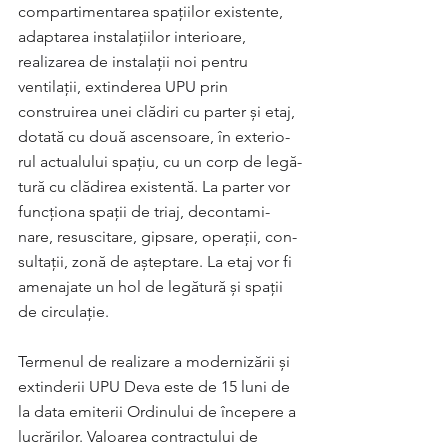
compartimentarea spațiilor existente, 
adaptarea instalațiilor interioare, 
realizarea de instalații noi pentru 
ventilații, extinderea UPU prin 
construirea unei clădiri cu parter și etaj, 
dotată cu două as­cen­soare, în exte­ri­o­
rul actualului spațiu, cu un corp de legă­
tură cu clădirea exis­tentă. La parter vor 
func­ționa spa­ții de triaj, de­con­ta­mi­
nare, re­sus­citare, gip­sare, operații, con­
sul­tații, zonă de aș­tep­tare. La etaj vor fi 
amenajate un hol de legătură și spații 
de circulație.
Termenul de realizare a mo­dernizării și 
extin­derii UPU Deva este de 15 luni de 
la data emiterii Or­dinului de începere a 
lucrărilor. Valoarea con­trac­tului de 