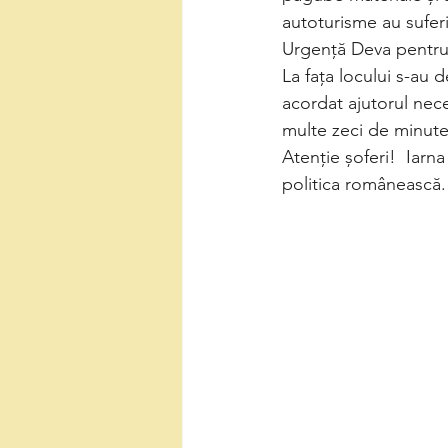
autoturisme au suferit
Urgență Deva pentru 
La fața locului s-au 
acordat ajutorul neces
multe zeci de minute 
Atenție șoferi!  Iarn
politica românească.