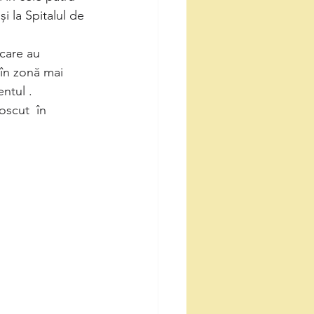
i la Spitalul de 
 care au 
 în zonă mai 
ntul .
oscut  în 