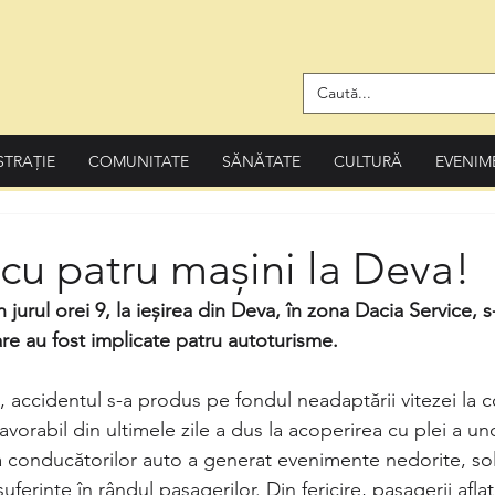
STRAȚIE
COMUNITATE
SĂNĂTATE
CULTURĂ
EVENIM
cu patru maşini la Deva!
n jurul orei 9, la ieșirea din Deva, în zona Dacia Service, 
care au fost implicate patru autoturisme.
, accidentul s-a produs pe fondul neadaptării vitezei la co
avorabil din ultimele zile a dus la acoperirea cu plei a un
 conducătorilor auto a generat evenimente nedorite, so
ferințe în rândul pasagerilor. Din fericire, pasagerii aflaț