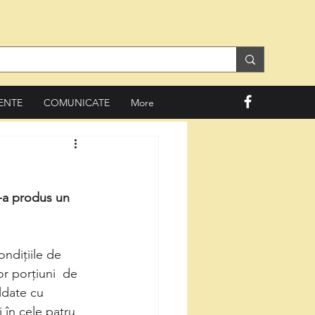
ENTE
COMUNICATE
More
s-a produs un 
ndițiile de 
or porțiuni  de 
ldate cu 
i în cele patru 