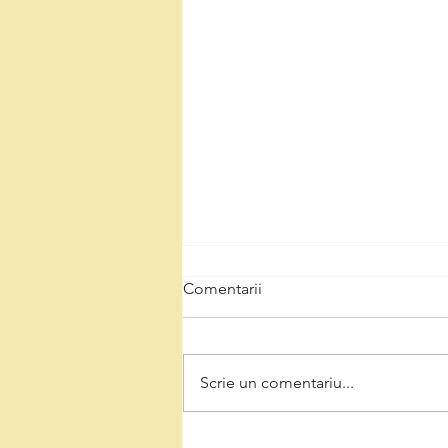
Comentarii
Scrie un comentariu...
Natalia Intotero, de Ziua