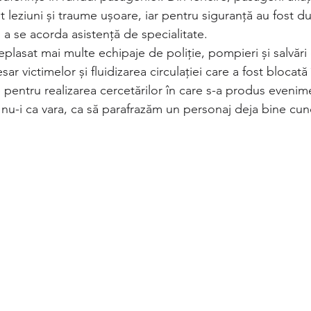
 leziuni şi traume ușoare, iar pentru siguranță au fost duș
a se acorda asistenţă de specialitate.
deplasat mai multe echipaje de poliţie, pompieri şi salvări
ar victimelor şi fluidizarea circulaţiei care a fost blocată
pentru realizarea cercetărilor în care s-a produs evenime
a nu-i ca vara, ca să parafrazăm un personaj deja bine cun