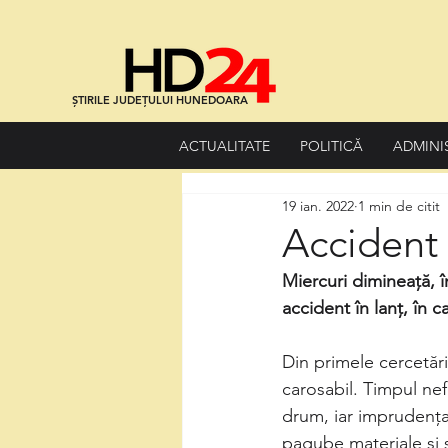
ȘTIRILE JUDEȚULUI HUNEDOARA
ACTUALITATE
POLITICĂ
ADMINI
19 ian. 2022
1 min de citit
Accident 
Miercuri dimineaţă, î
accident în lanț, în 
Din primele cercetări
carosabil. Timpul nef
drum, iar imprudenţa
pagube materiale şi su