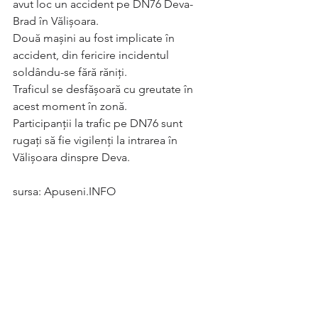
avut loc un accident pe DN76 Deva-
Brad în Vălișoara.
Două mașini au fost implicate în 
accident, din fericire incidentul 
soldându-se fără răniți.
Traficul se desfășoară cu greutate în 
acest moment în zonă.
Participanții la trafic pe DN76 sunt 
rugați să fie vigilenți la intrarea în 
Vălișoara dinspre Deva.
sursa: Apuseni.INFO