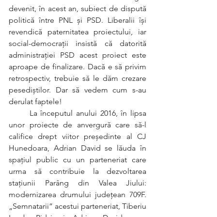
devenit, în acest an, subiect de dispută 
politică între PNL și PSD. Liberalii își 
revendică paternitatea proiectului, iar 
social-democrații insistă că datorită 
administrației PSD acest proiect este 
aproape de finalizare. Dacă e să privim 
retrospectiv, trebuie să le dăm crezare 
pesediștilor. Dar să vedem cum s-au 
derulat faptele!
	La începutul anului 2016, în lipsa 
unor proiecte de anvergură care să-l 
califice drept viitor președinte al CJ 
Hunedoara, Adrian David se lăuda în 
spațiul public cu un parteneriat care 
urma să contribuie la dezvoltarea 
stațiunii Parâng din Valea Jiului: 
modernizarea drumului județean 709F. 
„Semnatarii” acestui parteneriat, Tiberiu 