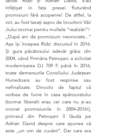
Iacob Ridzi și Adrian David, s-au 
înfățișat în fața presei fluturând 
promisiuni fără acoperire! De altfel, la 
vot, au fost taxați aspru de locuitorii Văii 
Jiului tocmai pentru multele ”realizări”!
„După ani de promisiuni neonorate...” 
Așa își începea Ridzi discursul în 2016. 
Și gura păcătosului adevăr grăia: din 
2004, când Primăria Petroșani a solicitat 
modernizarea DJ 709 F, până în 2016, 
toate demersurile Consiliului Județean 
Hunedoara au fost respinse sau 
nefinalizate. Dincolo de faptul că 
vorbea de funie în casa spânzuratului 
(tocmai liberalii erau cei care nu și-au 
onorat promisiunile în 2004-2016!), 
primarul din Petroșani îl lăuda pe 
Adrian David despre care spunea că 
este „un om de cuvânt”. Dar care era 