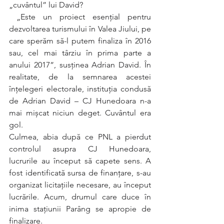
„cuvântul” lui David?
 „Este un proiect esențial pentru 
dezvoltarea turismului în Valea Jiului, pe 
care sperăm să-l putem finaliza în 2016  
sau, cel mai târziu în prima parte a 
anului 2017”, susținea Adrian David. În 
realitate, de la semnarea acestei 
înțelegeri electorale, instituția condusă 
de Adrian David – CJ Hunedoara n-a 
mai mișcat niciun deget. Cuvântul era 
gol.
Culmea, abia după ce PNL a pierdut 
controlul asupra CJ Hunedoara, 
lucrurile au început să capete sens. A 
fost identificată sursa de finanțare, s-au 
organizat licitațiile necesare, au început 
lucrările. Acum, drumul care duce în 
inima stațiunii Parâng se apropie de 
finalizare. 