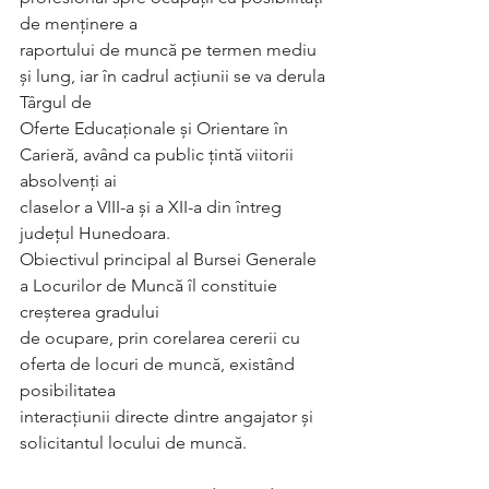
de menținere a
raportului de muncă pe termen mediu 
și lung, iar în cadrul acțiunii se va derula 
Târgul de
Oferte Educaționale și Orientare în 
Carieră, având ca public țintă viitorii 
absolvenți ai
claselor a VIII-a și a XII-a din întreg 
județul Hunedoara.
Obiectivul principal al Bursei Generale 
a Locurilor de Muncă îl constituie 
creșterea gradului
de ocupare, prin corelarea cererii cu 
oferta de locuri de muncă, existând 
posibilitatea
interacțiunii directe dintre angajator și 
solicitantul locului de muncă.