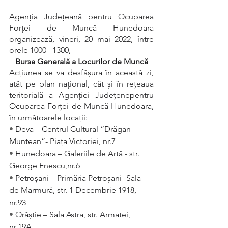
Agenţia Judeţeană pentru Ocuparea 
Forţei de Muncă Hunedoara 
organizează, vineri, 20 mai 2022, între 
orele 1000 –1300,
Bursa Generală a Locurilor de Muncă
Acţiunea se va desfăşura în această zi, 
atât pe plan naţional, cât şi în reţeaua 
teritorială a Agenţiei Judeţenepentru 
Ocuparea Forţei de Muncă Hunedoara, 
în următoarele locații:
• 
Deva – Centrul Cultural “Drăgan  
Muntean”- Piaţa Victoriei, nr.7
• 
Hunedoara – Galeriile de Artă - str. 
George Enescu,nr.6
• 
Petroşani – Primăria Petroşani -Sala 
de Marmură, str. 1 Decembrie 1918, 
nr.93
• 
Orăştie – Sala Astra, str. Armatei, 
nr.19A