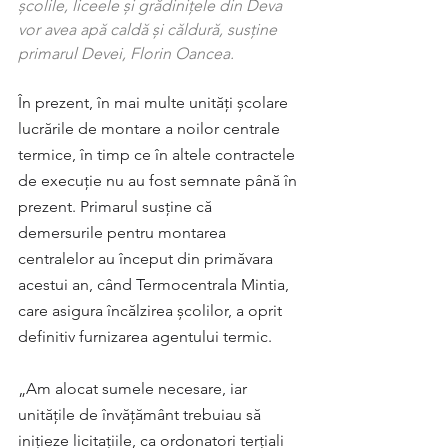
școlile, liceele și grădinițele din Deva 
vor avea apă caldă și căldură, susține 
primarul Devei, Florin Oancea.
În prezent, în mai multe unități școlare 
lucrările de montare a noilor centrale 
termice, în timp ce în altele contractele 
de execuție nu au fost semnate până în 
prezent. Primarul susține că 
demersurile pentru montarea 
centralelor au început din primăvara 
acestui an, când Termocentrala Mintia, 
care asigura încălzirea școlilor, a oprit 
definitiv furnizarea agentului termic.
„Am alocat sumele necesare, iar 
unitățile de învățământ trebuiau să 
inițieze licitațiile, ca ordonatori terțiali 