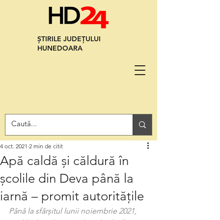
ȘTIRILE JUDEȚULUI
HUNEDOARA
4 oct. 2021
2 min de citit
Apă caldă și căldură în
școlile din Deva până la
iarnă – promit autoritățile
Până la sfârșitul lunii noiembrie 2021, 