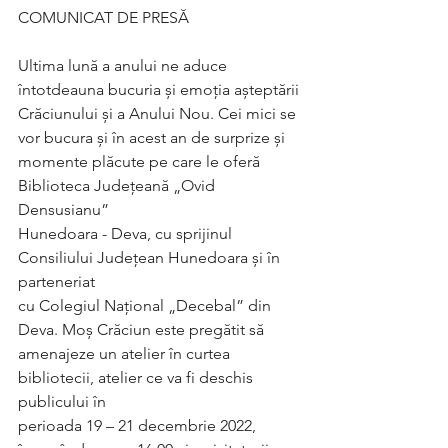
COMUNICAT DE PRESĂ
Ultima lună a anului ne aduce 
întotdeauna bucuria și emoția așteptării
Crăciunului și a Anului Nou. Cei mici se 
vor bucura și în acest an de surprize și
momente plăcute pe care le oferă 
Biblioteca Județeană „Ovid 
Densusianu”
Hunedoara - Deva, cu sprijinul 
Consiliului Județean Hunedoara și în 
parteneriat
cu Colegiul Național „Decebal” din 
Deva. Moș Crăciun este pregătit să
amenajeze un atelier în curtea 
bibliotecii, atelier ce va fi deschis 
publicului în
perioada 19 – 21 decembrie 2022, 