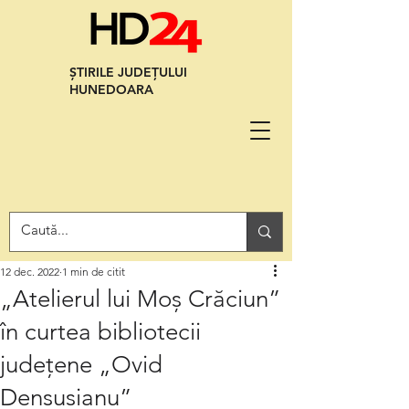
ȘTIRILE JUDEȚULUI
HUNEDOARA
12 dec. 2022
1 min de citit
„Atelierul lui Moș Crăciun”
în curtea bibliotecii
județene „Ovid
Densusianu”