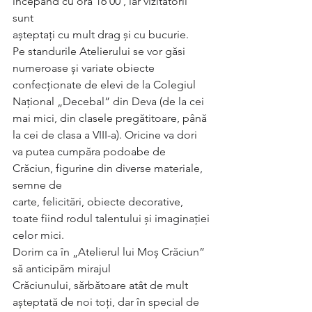
începând cu ora 16 00 , iar vizitatorii 
sunt
așteptați cu mult drag și cu bucurie.
Pe standurile Atelierului se vor găsi 
numeroase și variate obiecte
confecționate de elevi de la Colegiul 
Național „Decebal” din Deva (de la cei
mai mici, din clasele pregătitoare, până 
la cei de clasa a VIII-a). Oricine va dori
va putea cumpăra podoabe de 
Crăciun, figurine din diverse materiale, 
semne de
carte, felicitări, obiecte decorative, 
toate fiind rodul talentului și imaginației
celor mici.
Dorim ca în „Atelierul lui Moș Crăciun” 
să anticipăm mirajul
Crăciunului, sărbătoare atât de mult 
așteptată de noi toți, dar în special de 