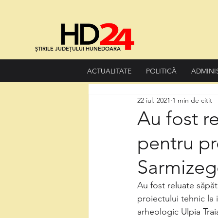
ȘTIRILE JUDEȚULUI HUNEDOARA
ACTUALITATE
POLITICĂ
ADMINI
22 iul. 2021
1 min de citit
Au fost r
pentru pr
Sarmizeg
Au fost reluate săpăt
proiectului tehnic la 
arheologic Ulpia Tra