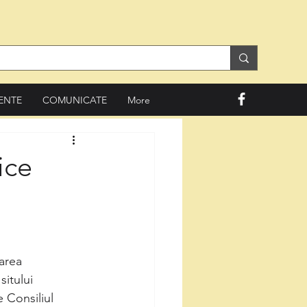
ENTE
COMUNICATE
More
ice
area 
sitului 
 Consiliul 