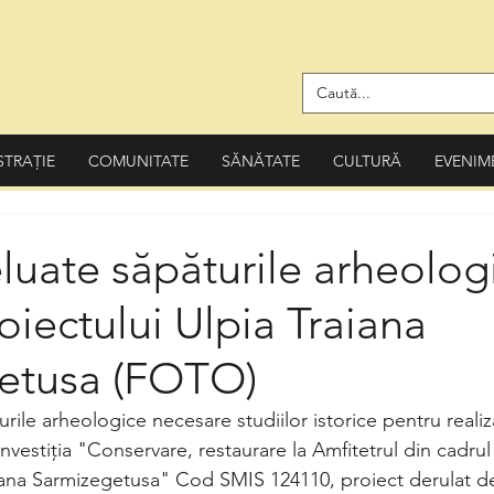
STRAȚIE
COMUNITATE
SĂNĂTATE
CULTURĂ
EVENIM
eluate săpăturile arheolog
oiectului Ulpia Traiana
etusa (FOTO)
urile arheologice necesare studiilor istorice pentru realiz
investiția "Conservare, restaurare la Amfitetrul din cadrul 
iana Sarmizegetusa" Cod SMIS 124110, proiect derulat de