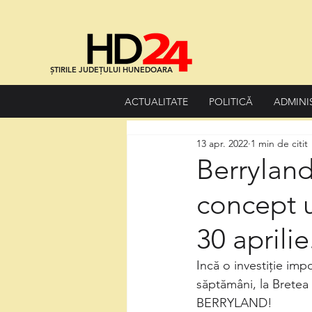
ȘTIRILE JUDEȚULUI HUNEDOARA
ACTUALITATE
POLITICĂ
ADMINI
13 apr. 2022
1 min de citit
Berryland
concept 
30 aprili
Incă o investiție im
săptămâni, la Brete
BERRYLAND! 