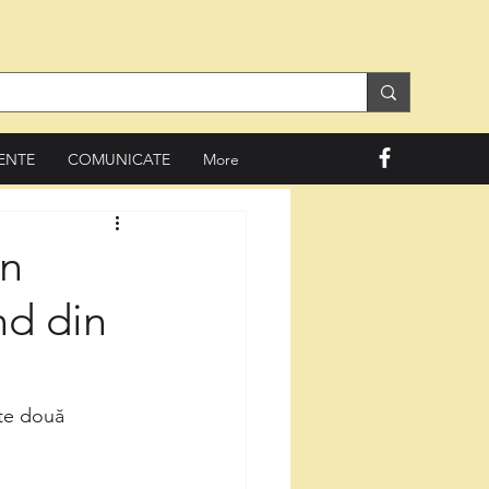
ENTE
COMUNICATE
More
un
nd din
te două 