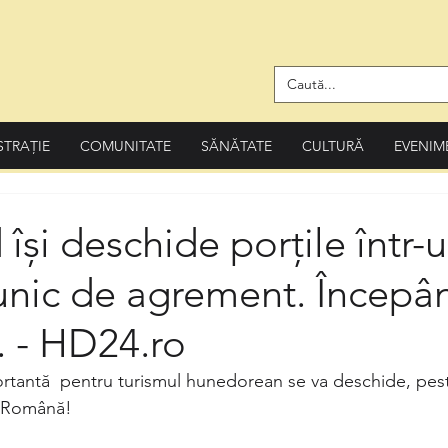
STRAȚIE
COMUNITATE
SĂNĂTATE
CULTURĂ
EVENIM
 își deschide porțile într-
unic de agrement. Începâ
e. - HD24.ro
portantă  pentru turismul hunedorean se va deschide, pes
a Română! 