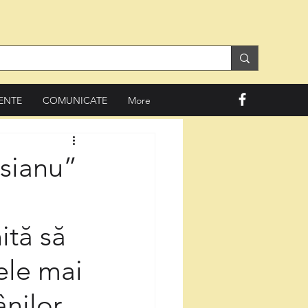
ENTE
COMUNICATE
More
sianu”
ită să
ele mai
nilor