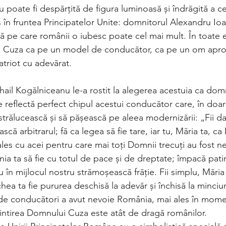
u poate fi despărțită de figura luminoasă și îndrăgită a ce
s în fruntea Principatelor Unite: domnitorul Alexandru Io
că pe care românii o iubesc poate cel mai mult. În toate 
l Cuza ca pe un model de conducător, ca pe un om aprop
triot cu adevărat.
ail Kogălniceanu le-a rostit la alegerea acestuia ca dom
reflectă perfect chipul acestui conducător care, în doar
trălucească și să pășească pe aleea modernizării: „Fii d
ască arbitrarul; fă ca legea să fie tare, iar tu, Măria ta, c
i ales cu acei pentru care mai toţi Domnii trecuţi au fost n
ia ta să fie cu totul de pace şi de dreptate; împacă patimi
u în mijlocul nostru strămoşească frăţie. Fii simplu, Măria ta
a ta fie pururea deschisă la adevăr şi închisă la minciuni
l de conducători a avut nevoie România, mai ales în mome
mintirea Domnului Cuza este atât de dragă românilor.