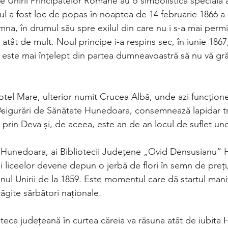
e Unirii Principatelor Române au o simbolistică specială a
l a fost loc de popas în noaptea de 14 februarie 1866 
na, în drumul său spre exilul din care nu i s-a mai permis
o atât de mult. Noul principe i-a respins sec, în iunie 186
) este mai înțelept din partea dumneavoastră să nu vă grăb
Hotel Mare, ulterior numit Crucea Albă, unde azi funcțion
sigurări de Sănătate Hunedoara, consemnează lapidar tr
prin Deva și, de aceea, este an de an locul de suflet un
n Hunedoara, ai Bibliotecii Județene „Ovid Densusianu”
 și liceelor devene depun o jerbă de flori în semn de prețu
ul Unirii de la 1859. Este momentul care dă startul manif
ăgite sărbători naționale.
teca județeană în curtea căreia va răsuna atât de iubita 