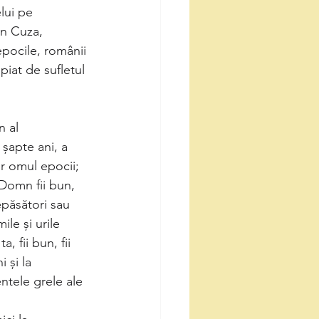
lui pe
an Cuza,
epocile, românii
iat de sufletul
n al
 șapte ani, a
ar omul epocii;
a Domn fii bun,
epăsători sau
le şi urile
, fii bun, fii
 şi la
ntele grele ale