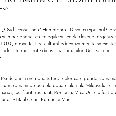
ESĂ
 „Ovid Densusianu” Hunedoara - Deva, cu sprijinul Consi
 în parteneriat cu colegiile și liceele devene, organize
 10 00 , o manifestare cultural-educativă menită să cinste
i îndrăgite momente din istoria românilor: Unirea Princi
9.
e 165 de ani în memoria tuturor celor care poartă România
e a unit românii de pe cele două maluri ale Milcovului, câ
âna și au făurit noul stat, România. Mica Unire a fost pr
ie 1918, al creării României Mari.