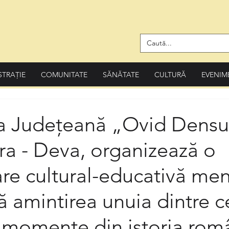
STRAȚIE
COMUNITATE
SĂNĂTATE
CULTURĂ
EVENIM
ca Județeană „Ovid Densu
a - Deva, organizează o
re cultural-educativă men
ă amintirea unuia dintre c
 momente din istoria româ