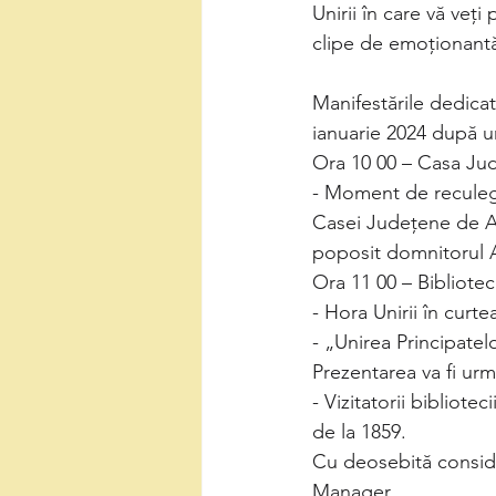
Unirii în care vă veți 
clipe de emoționantă 
Manifestările dedicat
ianuarie 2024 după 
Ora 10 00 – Casa Ju
- Moment de reculeg
Casei Județene de As
poposit domnitorul A
Ora 11 00 – Bibliot
- Hora Unirii în curte
- „Unirea Principate
Prezentarea va fi ur
- Vizitatorii bibliot
de la 1859.
Cu deosebită consid
Manager,