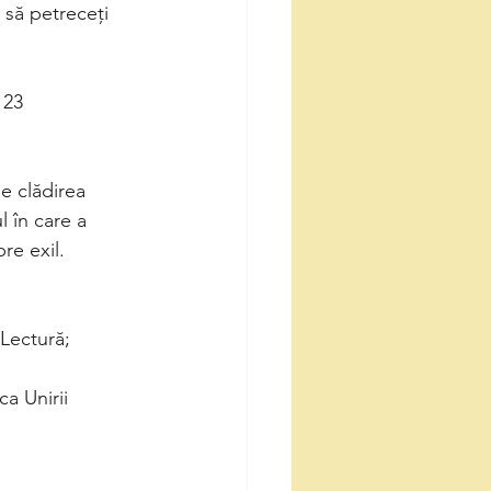
i să petreceți
 23
e clădirea
 în care a
re exil.
 Lectură;
ca Unirii