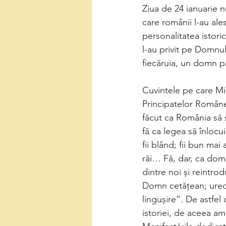
Ziua de 24 ianuarie n
care românii l-au ale
personalitatea istori
l-au privit pe Domnu
fiecăruia, un domn pa
Cuvintele pe care Mih
Principatelor Române 
făcut ca România să s
fă ca legea să înlocui
fii blând; fii bun ma
răi… Fă, dar, ca domn
dintre noi şi reintrod
Domn cetăţean; ureche
linguşire”. De astfe
istoriei, de aceea a