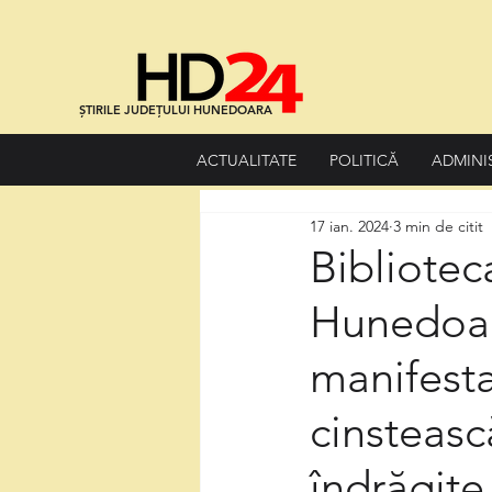
ȘTIRILE JUDEȚULUI HUNEDOARA
ACTUALITATE
POLITICĂ
ADMINI
17 ian. 2024
3 min de citit
Bibliote
Hunedoar
manifesta
cinsteasc
îndrăgite