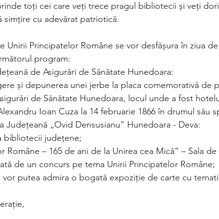
prinde toți cei care veți trece pragul bibliotecii și veți dor
simțire cu adevărat patriotică.
e Unirii Principatelor Române se vor desfășura în ziua de
următorul program:
dețeană de Asigurări de Sănătate Hunedoara:
ere și depunerea unei jerbe la placa comemorativă de p
igurări de Sănătate Hunedoara, locul unde a fost hotelul
lexandru Ioan Cuza la 14 februarie 1866 în drumul său sp
eca Județeană „Ovid Densusianu” Hunedoara - Deva:
a bibliotecii județene;
lor Române – 165 de ani de la Unirea cea Mică” – Sala de
mată de un concurs pe tema Unirii Principatelor Române;
ecii vor putea admira o bogată expoziție de carte cu temati
erație,