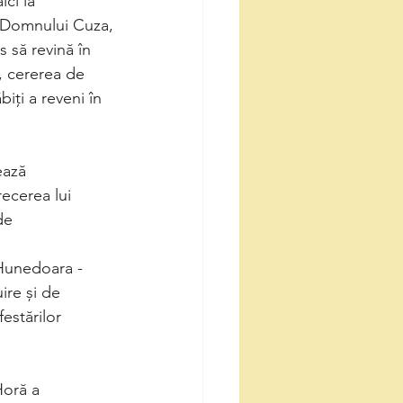
ici la
a Domnului Cuza,
 să revină în
7, cererea de
iți a reveni în
ează
ecerea lui
de 
 Hunedoara -
ire și de
estărilor
Horă a