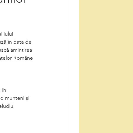
liului
ază în data de 
ască amintirea 
patelor Române 
 în
nd munteni și
eludiul