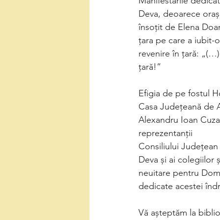
Manifestările dedicat
Deva, deoarece orașu
însoțit de Elena Doam
țara pe care a iubit-
revenire în țară: „(…
țară!”
Efigia de pe fostul 
Casa Județeană de A
Alexandru Ioan Cuza 
reprezentanții
Consiliului Județea
Deva și ai colegiilor
neuitare pentru Domn
dedicate acestei îndr
Vă așteptăm la biblio