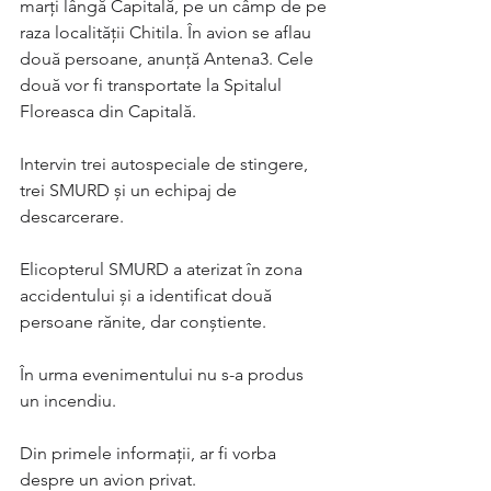
marți lângă Capitală, pe un câmp de pe 
raza localității Chitila. În avion se aflau 
două persoane, anunță Antena3. Cele 
două vor fi transportate la Spitalul 
Floreasca din Capitală.
Intervin trei autospeciale de stingere, 
trei SMURD și un echipaj de 
descarcerare.
Elicopterul SMURD a aterizat în zona 
accidentului și a identificat două 
persoane rănite, dar conștiente.
În urma evenimentului nu s-a produs 
un incendiu.
Din primele informații, ar fi vorba 
despre un avion privat.