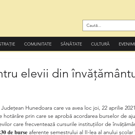
STRAȚIE
COMUNITATE
SĂNĂTATE
CULTURĂ
EVENIM
tru elevii din învățământ
i Județean Hunedoara care va avea loc joi, 22 aprilie 2021
e hotărâre prin care se aprobă acordarea burselor de ajut
vilor care frecventează cursurile instituțiilor de învățămâ
𝟎 𝐝𝐞 𝐛𝐮𝐫𝐬𝐞 aferente semestrului al II-lea al anului școlar