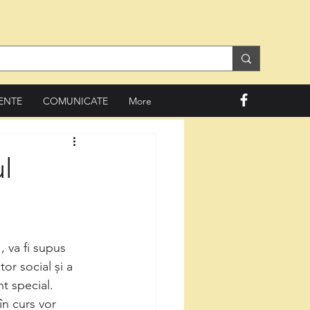
ENTE
COMUNICATE
More
ul
, va fi supus 
or social și a 
nt special.
 în curs vor 