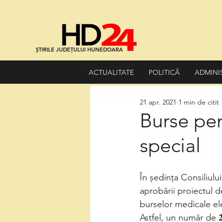
ȘTIRILE JUDEȚULUI HUNEDOARA
ACTUALITATE
POLITICĂ
ADMINI
21 apr. 2021
1 min de citit
Burse pen
special
În ședința Consiliulu
aprobării proiectul d
burselor medicale ele
Astfel, un număr de 𝟐𝟑