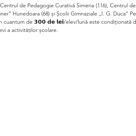
a Centrul de Pedagogie Curativă Simeria (116), Centrul d
iner” Hunedoara (68) și Școlii Gimnaziale „I. G. Duca” Pet
cuantum de 𝟯𝟬𝟬 𝗱𝗲 𝗹𝗲𝗶/elev/lună este condiționată d
vi a activităților școlare.