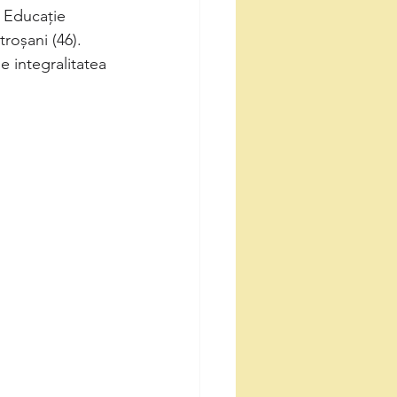
e Educație 
roșani (46).
e integralitatea 