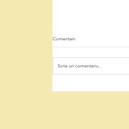
Comentarii
Scrie un comentariu...
Natalia Intotero, de Ziua
Minerului: „Respectul pentru
mineri înseamnă decizii care
protejează Valea Jiului și
viitorul regiunii”