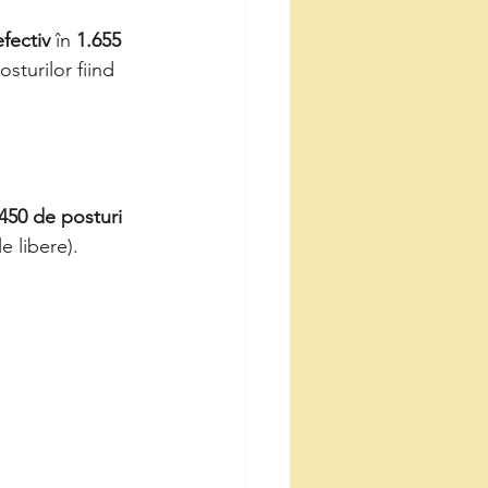
fectiv
 în 
1.655 
sturilor fiind 
450 de posturi 
e libere).