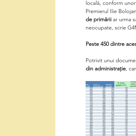
locală, conform uno
Premierul Ilie Boloja
de primării
 ar urma să
neocupate, scrie G4
Peste 450 dintre aces
Potrivit unui documen
din administrație
, ca