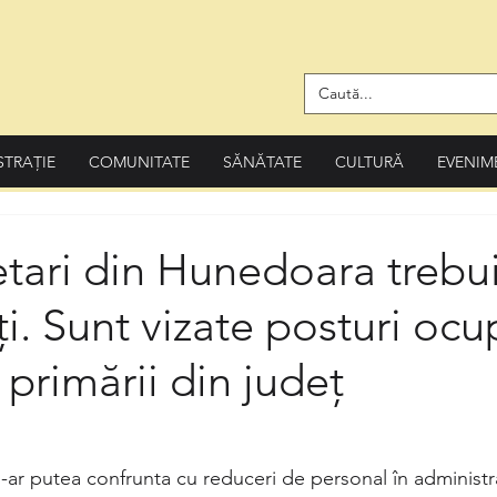
STRAȚIE
COMUNITATE
SĂNĂTATE
CULTURĂ
EVENIM
tari din Hunedoara trebu
i. Sunt vizate posturi ocu
 primării din județ
ar putea confrunta cu reduceri de personal în administra