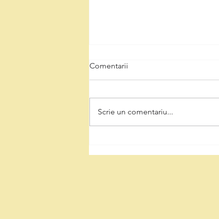
Comentarii
Scrie un comentariu...
Natalia Intotero, de Ziua
Minerului: „Respectul pentru
mineri înseamnă decizii care
protejează Valea Jiului și
viitorul regiunii”