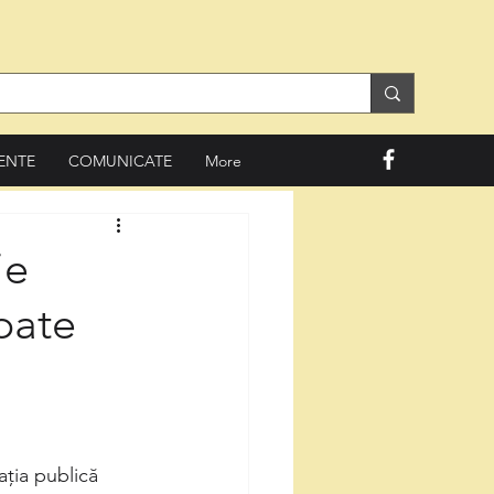
ENTE
COMUNICATE
More
ie
pate
ția publică 