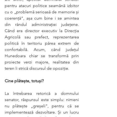
pentru atacuri politice seamănă izbitor 
cu o „problemă serioasă de memorie și 
coerență”, așa cum bine i se amintea 
din rândul administrației județene. 
Când era director executiv la Direcția 
Agricolă sau prefect, reprezentarea 
politică în teritoriu părea extrem de 
confortabilă. Acum, când județul 
Hunedoara chiar se transformă prin 
proiecte verzi majore, realitatea din 
teren îi strică discursul de opoziție.
Cine plătește, totuși?
La întrebarea retorică a domnului 
senator, răspunsul este simplu: nimeni 
nu plătește „greșeli”, pentru că se 
implementează dezvoltare. Și un lucru 