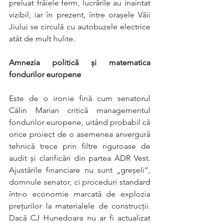
preluat frâiele ferm, lucrările au inaintat 
vizibil, iar în prezent, între orașele Văii 
Jiului se circulă cu autobuzele electrice 
atât de mult hulite.
Amnezia politică și matematica 
fondurilor europene
Este de o ironie fină cum senatorul 
Călin Marian critică managementul 
fondurilor europene, uitând probabil că 
orice proiect de o asemenea anvergură 
tehnică trece prin filtre riguroase de 
audit și clarificări din partea ADR Vest. 
Ajustările financiare nu sunt „greșeli”, 
domnule senator, ci proceduri standard 
într-o economie marcată de explozia 
prețurilor la materialele de construcții. 
Dacă CJ Hunedoara nu ar fi actualizat 