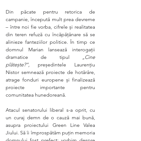
Din păcate pentru retorica de 
campanie, începută mult prea devreme 
– între noi fie vorba, cifrele și realitatea 
din teren refuză cu încăpățânare să se 
alinieze fanteziilor politice. În timp ce 
domnul Marian lansează interogații 
dramatice de tipul 
„Cine 
plătește?”,
 președintele Laurențiu 
Nistor semnează proiecte de hotărâre, 
atrage fonduri europene și finalizează 
proiecte importante pentru 
comunitatea hunedoreană.
Atacul senatorului liberal s-a oprit, cu 
un curaj demn de o cauză mai bună, 
asupra proiectului Green Line Valea 
Jiului. Să îi împrospătăm puțin memoria 
domnului fost prefect: vorbim despre 