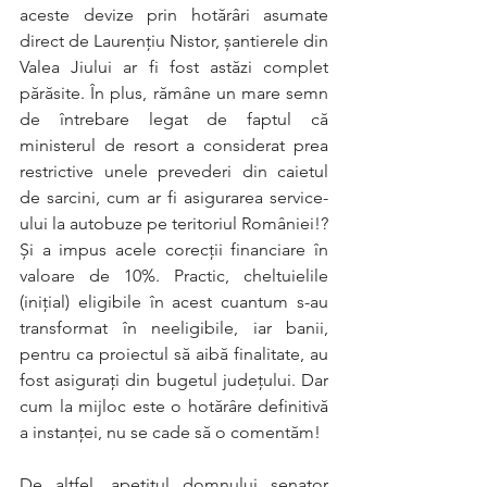
aceste devize prin hotărâri asumate 
direct de Laurențiu Nistor, șantierele din 
Valea Jiului ar fi fost astăzi complet 
părăsite. În plus, rămâne un mare semn 
de întrebare legat de faptul că 
ministerul de resort a considerat prea 
restrictive unele prevederi din caietul 
de sarcini, cum ar fi asigurarea service-
ului la autobuze pe teritoriul României!? 
Și a impus acele corecții financiare în 
valoare de 10%. Practic, cheltuielile 
(inițial) eligibile în acest cuantum s-au 
transformat în neeligibile, iar banii, 
pentru ca proiectul să aibă finalitate, au 
fost asigurați din bugetul județului. Dar 
cum la mijloc este o hotărâre definitivă 
a instanței, nu se cade să o comentăm!
De altfel, apetitul domnului senator 