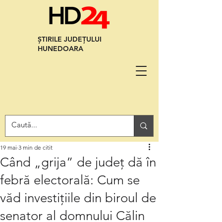
ȘTIRILE JUDEȚULUI
HUNEDOARA
19 mai
3 min de citit
Când „grija” de județ dă în
febră electorală: Cum se
văd investițiile din biroul de
senator al domnului Călin