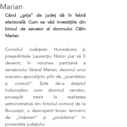
Marian
Când „grija” de județ dă în febră 
electorală: Cum se văd investițiile din 
biroul de senator al domnului Călin 
Marian
Consiliul Județean Hunedoara și 
președintele Laurențiu Nistor par să fi 
devenit, în viziunea partizană a 
senatorului liberal Marian, decorul unui 
scenariu apocaliptic plin de „scandaluri 
și corecții”. Este de-a dreptul 
înduioșător cum domnul senator, 
proaspăt trezit la realitatea 
administrativă din fotoliul comod de la 
București, a descoperit brusc termenii 
de „întârzieri” și „probleme” în 
proiectele județului.