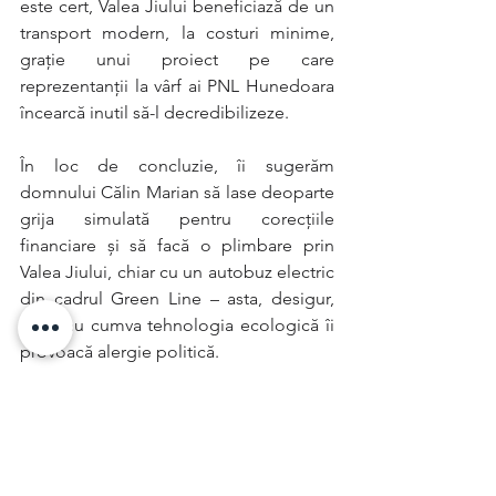
este cert, Valea Jiului beneficiază de un 
transport modern, la costuri minime, 
grație unui proiect pe care 
reprezentanții la vârf ai PNL Hunedoara 
încearcă inutil să-l decredibilizeze.
În loc de concluzie, îi sugerăm 
domnului Călin Marian să lase deoparte 
grija simulată pentru corecțiile 
financiare și să facă o plimbare prin 
Valea Jiului, chiar cu un autobuz electric 
din cadrul Green Line – asta, desigur, 
dacă nu cumva tehnologia ecologică îi 
provoacă alergie politică.