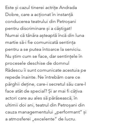
Este și cazul tinerei actrițe Andrada 
Dobre, care a acționat în instanță 
conducerea teatrului din Petroșani 
pentru discriminare și a câștigat! 
Numai că tânăra așteaptă încă din luna 
martie să-i fie comunicată sentința 
pentru a se putea întoarce la serviciu. 
Nu știm cum se face, dar sentințele în 
procesele deschise de domnul 
Rădescu îi sunt comunicate acestuia pe 
repede înainte. Ne întrebăm oare ce 
pârghii deține, care-i secretul său care-l 
face atât de special? Și ar mai fi câțiva 
actori care au ales să părăsească, în 
ultimii doi ani, teatrul din Petroșani din 
cauza managementului „performant” și 
a atmosferei „excelente” de lucru. 