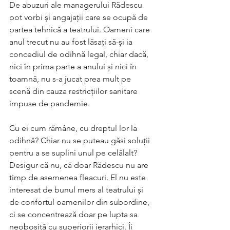
De abuzuri ale managerului Rădescu 
pot vorbi și angajații care se ocupă de 
partea tehnică a teatrului. Oameni care 
anul trecut nu au fost lăsați să-și ia 
concediul de odihnă legal, chiar dacă, 
nici în prima parte a anului și nici în 
toamnă, nu s-a jucat prea mult pe 
scenă din cauza restricțiilor sanitare 
impuse de pandemie. 
Cu ei cum rămâne, cu dreptul lor la 
odihnă? Chiar nu se puteau găsi soluții 
pentru a se suplini unul pe celălalt? 
Desigur că nu, că doar Rădescu nu are 
timp de asemenea fleacuri. El nu este 
interesat de bunul mers al teatrului și 
de confortul oamenilor din subordine, 
ci se concentrează doar pe lupta sa 
neobosită cu superiorii ierarhici. Îi 