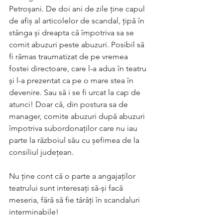
Petroșani. De doi ani de zile ține capul 
de afiș al articolelor de scandal, țipă în 
stânga și dreapta că împotriva sa se 
comit abuzuri peste abuzuri. Posibil să 
fi rămas traumatizat de pe vremea 
fostei directoare, care l-a adus în teatru 
și l-a prezentat ca pe o mare stea în 
devenire. Sau să i se fi urcat la cap de 
atunci! Doar că, din postura sa de 
manager, comite abuzuri după abuzuri 
împotriva subordonaților care nu iau 
parte la războiul său cu șefimea de la 
consiliul județean. 
Nu ține cont că o parte a angajaților 
teatrului sunt interesați să-și facă 
meseria, fără să fie târâți în scandaluri 
interminabile! 