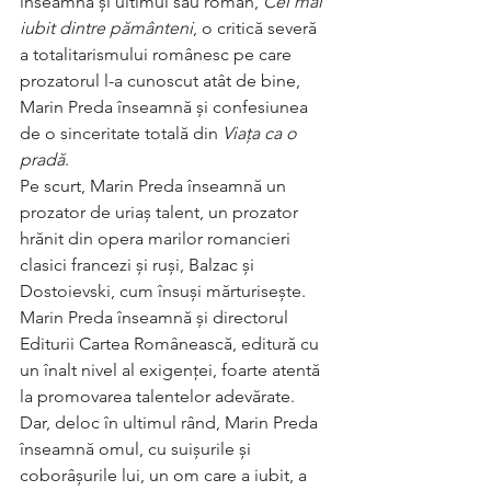
înseamnă și ultimul său roman, 
Cel mai 
iubit dintre pământeni
, o critică severă 
a totalitarismului românesc pe care 
prozatorul l-a cunoscut atât de bine, 
Marin Preda înseamnă și confesiunea 
de o sinceritate totală din 
Viața ca o 
pradă
.
Pe scurt, Marin Preda înseamnă un 
prozator de uriaș talent, un prozator 
hrănit din opera marilor romancieri 
clasici francezi și ruși, Balzac și 
Dostoievski, cum însuși mărturisește.
Marin Preda înseamnă și directorul 
Editurii Cartea Românească, editură cu 
un înalt nivel al exigenței, foarte atentă 
la promovarea talentelor adevărate.
Dar, deloc în ultimul rând, Marin Preda 
înseamnă omul, cu suișurile și 
coborâșurile lui, un om care a iubit, a 