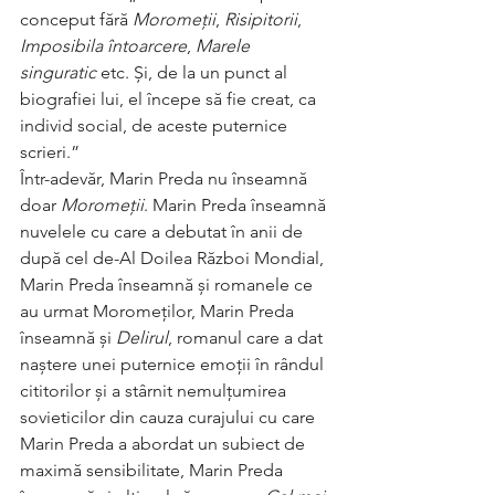
conceput fără 
Moromeții
, 
Risipitorii
, 
Imposibila întoarcere
, 
Marele 
singuratic
 etc. Și, de la un punct al 
biografiei lui, el începe să fie creat, ca 
individ social, de aceste puternice 
scrieri.”
Într-adevăr, Marin Preda nu înseamnă 
doar 
Moromeții
. Marin Preda înseamnă 
nuvelele cu care a debutat în anii de 
după cel de-Al Doilea Război Mondial, 
Marin Preda înseamnă și romanele ce 
au urmat Moromeților, Marin Preda 
înseamnă și 
Delirul
, romanul care a dat 
naștere unei puternice emoții în rândul 
cititorilor și a stârnit nemulțumirea 
sovieticilor din cauza curajului cu care 
Marin Preda a abordat un subiect de 
maximă sensibilitate, Marin Preda 