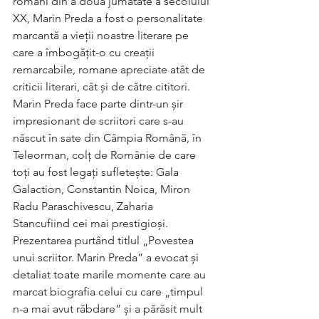
români din a doua jumătate a secolului 
XX, Marin Preda a fost o personalitate 
marcantă a vieții noastre literare pe 
care a îmbogățit-o cu creații 
remarcabile, romane apreciate atât de 
criticii literari, cât și de către cititori.
Marin Preda face parte dintr-un șir 
impresionant de scriitori care s-au 
născut în sate din Câmpia Română, în 
Teleorman, colț de Românie de care 
toți au fost legați sufletește: Gala 
Galaction, Constantin Noica, Miron 
Radu Paraschivescu, Zaharia 
Stancufiind cei mai prestigioși.  
Prezentarea purtând titlul „Povestea 
unui scriitor. Marin Preda” a evocat și 
detaliat toate marile momente care au 
marcat biografia celui cu care „timpul 
n-a mai avut răbdare” și a părăsit mult 