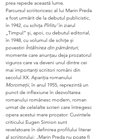
prea repede această lume.
Parcursul scriitoricesc al lui Marin Preda 
a fost urmărit de la debutul publicistic, 
în 1942, cu schița 
Pîrlitu’
 în ziarul 
„Timpul” și, apoi, cu debutul editorial, 
în 1948, cu volumul de schițe și 
povestiri 
Întâlnirea din pământuri
,
momente care anunțau deja prozatorul 
viguros care va deveni unul dintre cei 
mai importanți scriitori români din 
secolul XX. Apariția romanului 
Moromeții
, în anul 1955, reprezintă un 
punct de inflexiune în dezvoltarea 
romanului românesc modern, roman 
urmat de celelalte scrieri care întregesc 
opera acestui mare prozator. Cuvintele 
criticului Eugen Simion sunt 
revelatoare în definirea profilului literar 
al scriitorului: „Marin Preda nu poate fi 