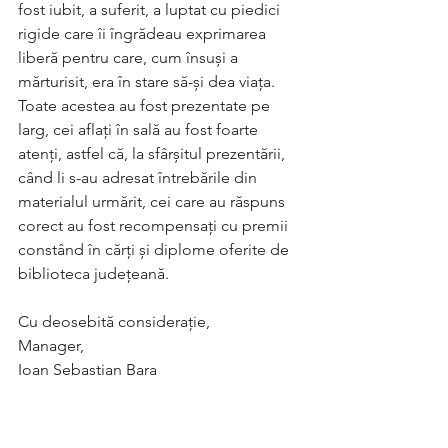
fost iubit, a suferit, a luptat cu piedici 
rigide care îi îngrădeau exprimarea 
liberă pentru care, cum însuși a 
mărturisit, era în stare să-și dea viața.
Toate acestea au fost prezentate pe 
larg, cei aflați în sală au fost foarte 
atenți, astfel că, la sfârșitul prezentării, 
când li s-au adresat întrebările din 
materialul urmărit, cei care au răspuns 
corect au fost recompensați cu premii 
constând în cărți și diplome oferite de 
biblioteca județeană.
Cu deosebită considerație,
Manager,
Ioan Sebastian Bara