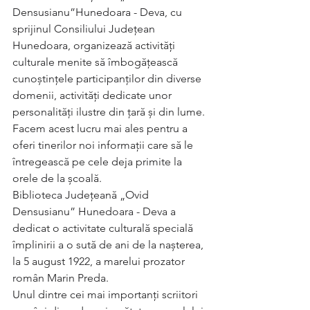
Densusianu”Hunedoara - Deva, cu 
sprijinul Consiliului Județean 
Hunedoara, organizează activități 
culturale menite să îmbogățească 
cunoștințele participanților din diverse 
domenii, activități dedicate unor 
personalități ilustre din țară și din lume. 
Facem acest lucru mai ales pentru a 
oferi tinerilor noi informații care să le 
întregească pe cele deja primite la 
orele de la școală.
Biblioteca Județeană „Ovid 
Densusianu” Hunedoara - Deva a 
dedicat o activitate culturală specială 
împlinirii a o sută de ani de la nașterea, 
la 5 august 1922, a marelui prozator 
român Marin Preda.
Unul dintre cei mai importanți scriitori 