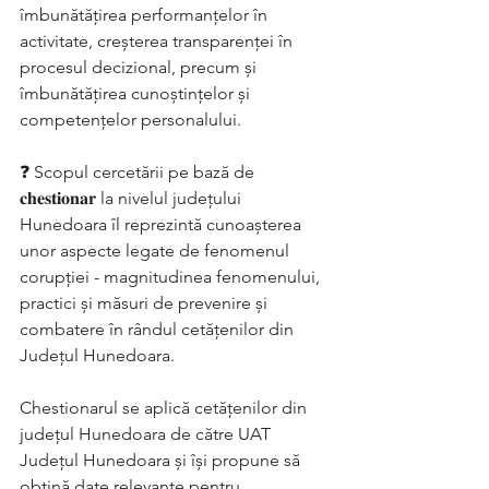
îmbunătățirea performanțelor în 
activitate, creșterea transparenței în 
procesul decizional, precum și 
îmbunătățirea cunoștințelor și 
competențelor personalului.
❓ Scopul cercetării pe bază de 
𝐜𝐡𝐞𝐬𝐭𝐢𝐨𝐧𝐚𝐫 la nivelul județului 
Hunedoara îl reprezintă cunoașterea 
unor aspecte legate de fenomenul 
corupției - magnitudinea fenomenului, 
practici și măsuri de prevenire și 
combatere în rândul cetățenilor din 
Județul Hunedoara.
Chestionarul se aplică cetățenilor din 
județul Hunedoara de către UAT 
Județul Hunedoara și își propune să 
obțină date relevante pentru 