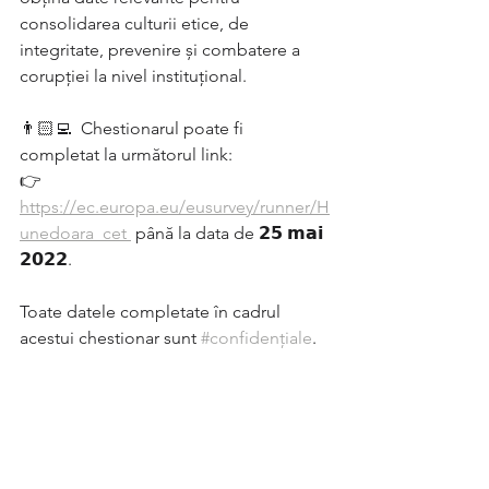
consolidarea culturii etice, de 
integritate, prevenire și combatere a 
corupției la nivel instituțional.
👨🏻‍💻  Chestionarul poate fi 
completat la următorul link:
👉  
https://ec.europa.eu/eusurvey/runner/H
unedoara_cet 
 până la data de 𝟮𝟱 𝗺𝗮𝗶 
𝟮𝟬𝟮𝟮.
Toate datele completate în cadrul 
acestui chestionar sunt 
#confidențiale
.