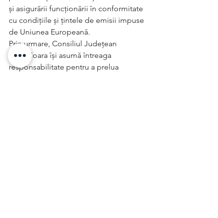
și asigurării funcționării în conformitate 
cu condițiile și țintele de emisii impuse 
de Uniunea Europeană.
Prin urmare, Consiliul Județean 
Hunedoara își asumă întreaga 
responsabilitate pentru a prelua 
Termocentrala Mintia în conformitate 
cu prevederile OUG nr. 60/2019 cu 
modificările și completările ulterioare 
asumându-și îndeplinirea întregului 
program de tranziție de la energie 
produsă pe bază de cărbune la energie 
regenerabilă, propunând totodată 
transformarea județului Hunedoara într-
un județ „proiect pilot” pentru tranziția 
energetică în România.
Asigurându-vă de întreaga considerație 
și de întreg suportul nostru, vă 