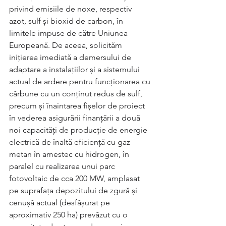
privind emisiile de noxe, respectiv 
azot, sulf și bioxid de carbon, în 
limitele impuse de către Uniunea 
Europeană. De aceea, solicităm 
inițierea imediată a demersului de 
adaptare a instalațiilor și a sistemului 
actual de ardere pentru funcționarea cu 
cărbune cu un conținut redus de sulf, 
precum și înaintarea fișelor de proiect 
în vederea asigurării finanțării a două 
noi capacități de producție de energie 
electrică de înaltă eficiență cu gaz 
metan în amestec cu hidrogen, în 
paralel cu realizarea unui parc 
fotovoltaic de cca 200 MW, amplasat 
pe suprafața depozitului de zgură și 
cenușă actual (desfășurat pe 
aproximativ 250 ha) prevăzut cu o 