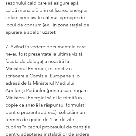
sezonului cald care să asigure apă 
caldă menajeră prin utilizarea energiei 
solare amplasate cât mai aproape de 
locul de consum (ex.: în zona stației de 
epurare a apelor uzate);
7. Având în vedere documentele care 
ne-au fost prezentate la ultima vizită 
făcută de delegația noastră la 
Ministerul Energiei, respectiv o 
scrisoare a Comisiei Europene și o 
adresă de la Ministerul Mediului, 
Apelor și Pădurilor (pentru care rugăm 
Ministerul Energiei să ni le trimită în 
copie ca anexă la răspunsul formulat 
pentru prezenta adresă), solicităm un 
termen de grație de 1 an de zile 
cuprins în cadrul procesului de tranziție 
pentru adaptarea instalațiilor de ardere 