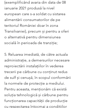
(exemplificând avaria din data de 08 
ianuarie 2021 produsă la nivel 
european care s-a soldat cu sistarea 
alimentării consumatorilor de pe 
teritoriul României doar în zona 
Transilvaniei), precum și pentru a oferi 
o alternativă pentru dimensiunea 
socială în perioada de tranziție;
5. Reluarea imediată, de către actuala 
administrație, a demersurilor necesare 
reproiectării instalațiilor în vederea 
trecerii pe cărbune cu conținut redus 
de sulf și cenușă, în scopul conformării 
la normele de protecție a mediului. 
Pentru aceasta, menționăm că există 
soluția tehnologică și cărbune pentru 
funcționarea capacității de producție 
cu respectarea întocmai a condițiilor 