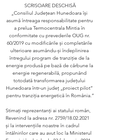
SCRISOARE DESCHISĂ
„Consiliul Județean Hunedoara își 
asumă întreaga responsabilitate pentru 
a prelua Termocentrala Mintia în 
conformitate cu prevederile OUG nr. 
60/2019 cu modificările și completările 
ulterioare asumându-și îndeplinirea 
întregului program de tranziție de la 
energie produsă pe bază de cărbune la 
energie regenerabilă, propunând 
totodată transformarea județului 
Hunedoara într-un județ „proiect pilot” 
pentru tranziția energetică în România.”
Stimați reprezentanți ai statului român,
Revenind la adresa nr. 2759/18.02.2021 
și la intervențiile noastre în cadrul 
întâlnirilor care au avut loc la Ministerul 