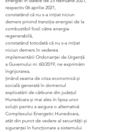
Energiei în datele de 23 februarie 2021, 
respectiv 06 aprilie 2021, 
constatând că nu s-a inițiat niciun 
demers privind tranziția energiei de la 
combustibil fosil către energie 
regenerabilă, 
constatând totodată că nu s-a inițiat 
niciun demers în vederea 
implementării Ordonanței de Urgență 
a Guvernului nr. 60/2019, ne exprimăm 
îngrijorarea, 
ținând seama de criza economică și 
socială generată în domeniul 
exploatării de cărbune din județul 
Hunedoara și mai ales în lipsa unor 
soluții pentru a asigura o alternativă 
Complexului Energetic Hunedoara, 
atât din punct de vedere al securității și 
siguranței în funcționare a sistemului 