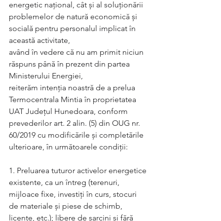
energetic național, cât și al soluționării 
problemelor de natură economică și 
socială pentru personalul implicat în 
această activitate, 
având în vedere că nu am primit niciun 
răspuns până în prezent din partea 
Ministerului Energiei, 
reiterăm intenția noastră de a prelua 
Termocentrala Mintia în proprietatea 
UAT Județul Hunedoara, conform 
prevederilor art. 2 alin. (5) din OUG nr. 
60/2019 cu modificările și completările 
ulterioare, în următoarele condiții: 
1. Preluarea tuturor activelor energetice 
existente, ca un întreg (terenuri, 
mijloace fixe, investiți în curs, stocuri 
de materiale și piese de schimb, 
licențe, etc.); libere de sarcini și fără 