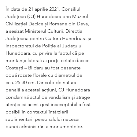
În data de 21 aprilie 2021, Consiliul 
Județean (CJ) Hunedoara prin Muzeul 
Civilizației Dacice și Romane din Deva, 
a sesizat Ministerul Culturii, Direcția 
Județeană pentru Cultură Hunedoara și 
Inspectoratul de Poliție al Județului 
Hunedoara, cu privire la faptul că pe 
montanții laterali ai porții cetății dacice 
Costești – Blidaru au fost desenate 
două rozete florale cu diametrul de 
cca. 25-30 cm. Dincolo de natura 
penală a acestei acțiuni, CJ Hunedoara 
condamnă actul de vandalism și atrage 
atenția că acest gest inacceptabil a fost 
posibil în contextul întârzierii  
suplimentării personalului necesar 
bunei administrări a monumentelor.