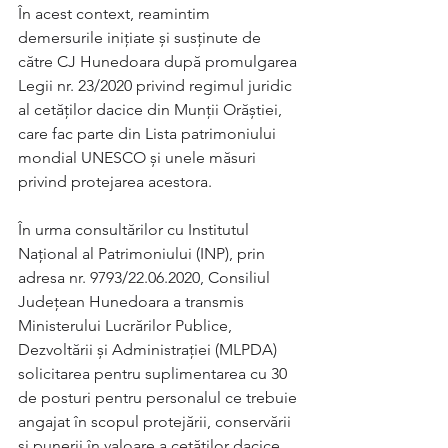
În acest context, reamintim 
demersurile inițiate și susținute de 
către CJ Hunedoara după promulgarea 
Legii nr. 23/2020 privind regimul juridic 
al cetăților dacice din Munții Orăștiei, 
care fac parte din Lista patrimoniului 
mondial UNESCO și unele măsuri 
privind protejarea acestora.
În urma consultărilor cu Institutul 
Național al Patrimoniului (INP), prin 
adresa nr. 9793/22.06.2020, Consiliul 
Județean Hunedoara a transmis 
Ministerului Lucrărilor Publice, 
Dezvoltării și Administrației (MLPDA) 
solicitarea pentru suplimentarea cu 30 
de posturi pentru personalul ce trebuie 
angajat în scopul protejării, conservării 
şi punerii în valoare a cetăților dacice 