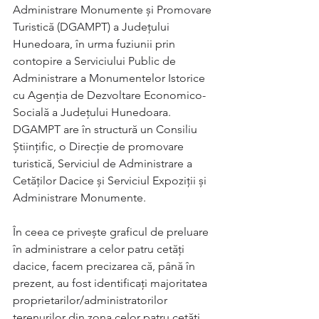
Administrare Monumente și Promovare 
Turistică (DGAMPT) a Județului 
Hunedoara, în urma fuziunii prin 
contopire a Serviciului Public de 
Administrare a Monumentelor Istorice 
cu Agenția de Dezvoltare Economico-
Socială a Județului Hunedoara. 
DGAMPT are în structură un Consiliu 
Științific, o Direcție de promovare 
turistică, Serviciul de Administrare a 
Cetăților Dacice și Serviciul Expoziții și 
Administrare Monumente.
În ceea ce privește graficul de preluare 
în administrare a celor patru cetăți 
dacice, facem precizarea că, până în 
prezent, au fost identificați majoritatea 
proprietarilor/administratorilor 
terenurilor din zona celor patru cetăți 