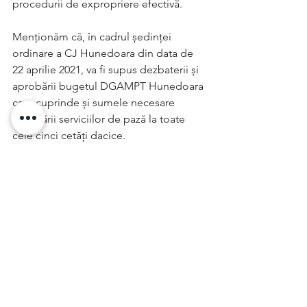
procedurii de expropriere efectivă.
Menționăm că, în cadrul ședinței 
ordinare a CJ Hunedoara din data de 
22 aprilie 2021, va fi supus dezbaterii și 
aprobării bugetul DGAMPT Hunedoara 
care cuprinde și sumele necesare 
asigurării serviciilor de pază la toate 
cele cinci cetăți dacice.
Biroul de presă