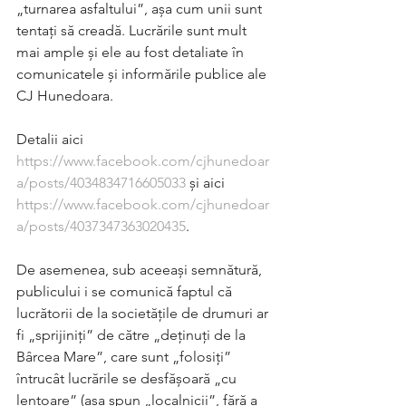
„turnarea asfaltului”, așa cum unii sunt 
tentați să creadă. Lucrările sunt mult 
mai ample și ele au fost detaliate în 
comunicatele și informările publice ale 
CJ Hunedoara. 
Detalii aici 
https://www.facebook.com/cjhunedoar
a/posts/4034834716605033
 și aici 
https://www.facebook.com/cjhunedoar
a/posts/4037347363020435
.
De asemenea, sub aceeași semnătură, 
publicului i se comunică faptul că 
lucrătorii de la societățile de drumuri ar 
fi „sprijiniți” de către „deținuți de la 
Bârcea Mare”, care sunt „folosiți” 
întrucât lucrările se desfășoară „cu 
lentoare” (așa spun „localnicii”, fără a 