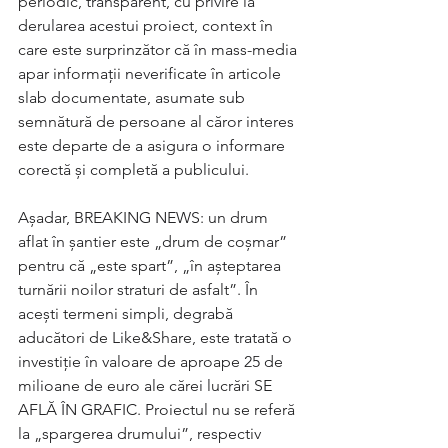
periodic, transparent, cu privire la 
derularea acestui proiect, context în 
care este surprinzător că în mass-media 
apar informații neverificate în articole 
slab documentate, asumate sub 
semnătură de persoane al căror interes 
este departe de a asigura o informare 
corectă și completă a publicului. 
Așadar, BREAKING NEWS: un drum 
aflat în șantier este „drum de coșmar” 
pentru că „este spart”, „în așteptarea 
turnării noilor straturi de asfalt”. În 
acești termeni simpli, degrabă 
aducători de Like&Share, este tratată o 
investiție în valoare de aproape 25 de 
milioane de euro ale cărei lucrări SE 
AFLĂ ÎN GRAFIC. Proiectul nu se referă 
la „spargerea drumului”, respectiv 