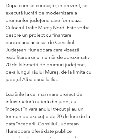
După cum se cunoaște, în prezent, se 
execută lucrări de modernizare a 
drumurilor județene care formează 
Culoarul Trafic Mureș Nord. Este vorba 
despre un proiect cu finanțare 
europeană accesat de Consiliul 
Județean Hunedoara care vizează 
reabilitarea unui număr de aproximativ 
70 de kilometri de drumuri județene, 
de-a lungul râului Mureș, de la limita cu 
județul Alba până la Ilia.
Lucrările la cel mai mare proiect de 
infrastructură rutieră din județ au 
început în vara anului trecut și au un 
termen de execuție de 20 de luni de la 
data începerii. Consiliul Județean 
Hunedoara oferă date publice 