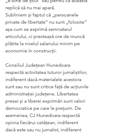
„e bine de știut” sau pentru ca această 
replică să nu mai apară. 
Subliniem și faptul că „persoanele 
private de libertate” nu sunt „folosite” 
așa cum se exprimă semnatarul 
articolului, ci prestează ore de muncă 
plătite la nivelul salariului minim pe 
economie în construcții. 
Consiliul Județean Hunedoara 
respectă activitatea tuturor jurnaliștilor, 
indiferent dacă materialele acestora 
sunt sau nu sunt critice față de acțiunile 
administrației județene. Libertatea 
presei și a liberei exprimări sunt valori 
democratice pe care le prețuim. De 
asemenea, CJ Hunedoara respectă 
opinia fiecărui cetățean, indiferent 
dacă este sau nu jurnalist, indiferent 