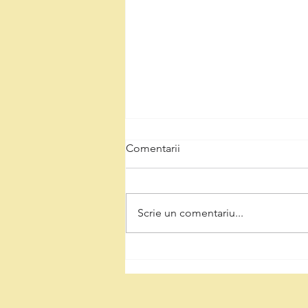
Comentarii
Scrie un comentariu...
Natalia Intotero, de Ziua
Minerului: „Respectul pentru
mineri înseamnă decizii care
protejează Valea Jiului și