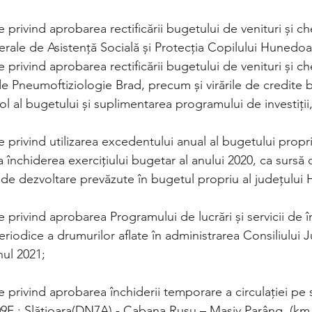
 privind aprobarea rectificării bugetului de venituri și che
erale de Asistență Socială și Protecția Copilului Hunedoa
 privind aprobarea rectificării bugetului de venituri și che
de Pneumoftiziologie Brad, precum și virările de credite 
tol al bugetului și suplimentarea programului de investiții
e privind utilizarea excedentului anual al bugetului propri
 închiderea exercițiului bugetar al anului 2020, ca sursă 
ii de dezvoltare prevăzute în bugetul propriu al județulu
e privind aprobarea Programului de lucrări și servicii de în
periodice a drumurilor aflate în administrarea Consiliului 
ul 2021; 
e privind aprobarea închiderii temporare a circulației pe 
9F : Slătioara(DN7A) - Cabana Rusu – Masiv Parâng, (km