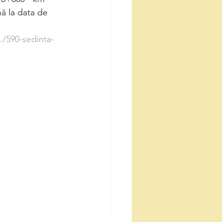
ă la data de 
./590-sedinta-