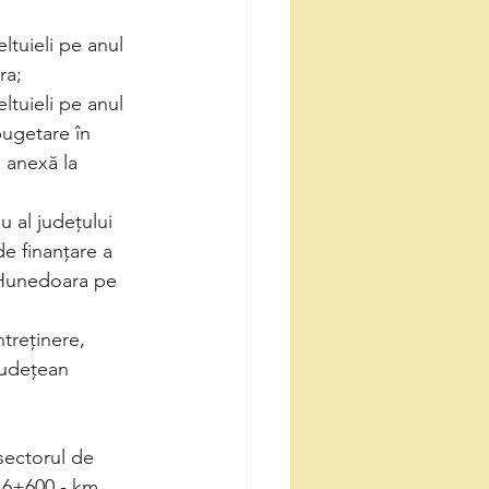
ltuieli pe anul 
ra; 
ltuieli pe anul 
bugetare în 
, anexă la 
u al județului 
de finanțare a 
i Hunedoara pe 
treținere, 
Județean 
sectorul de 
 6+600 - km 