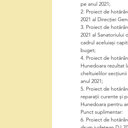
pe anul 2021; 
2. Proiect de hotărâre
2021 al Direcției Gen
3. Proiect de hotărâre
2021 al Sanatoriului 
cadrul aceluiași capi
buget; 
4. Proiect de hotărâr
Hunedoara rezultat la
cheltuielilor secțiun
anul 2021; 
5. Proiect de hotărâr
reparații curente și 
Hunedoara pentru an
Punct suplimentar:
6. Proiect de hotărâr
drum județean DJ 70