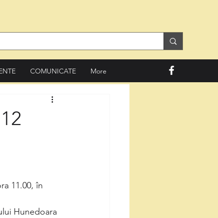
ENTE
COMUNICATE
More
 12
a 11.00, în 
țului Hunedoara 