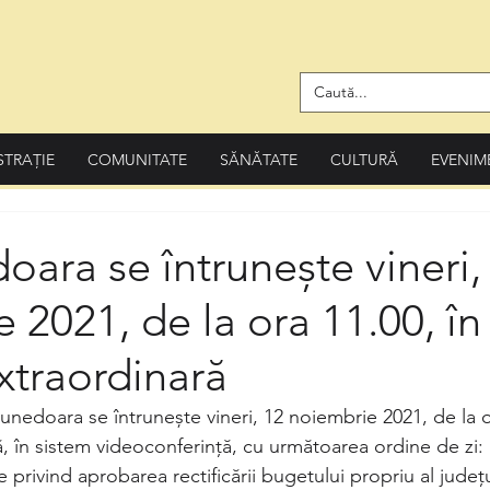
STRAȚIE
COMUNITATE
SĂNĂTATE
CULTURĂ
EVENIM
ara se întrunește vineri,
 2021, de la ora 11.00, în
xtraordinară
nedoara se întrunește vineri, 12 noiembrie 2021, de la or
, în sistem videoconferință, cu următoarea ordine de zi:
e privind aprobarea rectificării bugetului propriu al jude