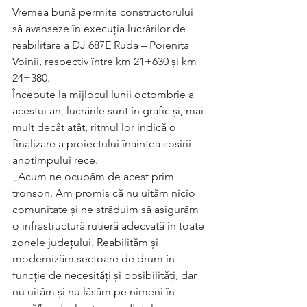
Vremea bună permite constructorului 
să avanseze în execuția lucrărilor de 
reabilitare a DJ 687E Ruda – Poienița 
Voinii, respectiv între km 21+630 și km 
24+380.
Începute la mijlocul lunii octombrie a 
acestui an, lucrările sunt în grafic și, mai 
mult decât atât, ritmul lor indică o 
finalizare a proiectului înaintea sosirii 
anotimpului rece.
„Acum ne ocupăm de acest prim 
tronson. Am promis că nu uităm nicio 
comunitate și ne străduim să asigurăm 
o infrastructură rutieră adecvată în toate 
zonele județului. Reabilităm și 
modernizăm sectoare de drum în 
funcție de necesități și posibilități, dar 
nu uităm și nu lăsăm pe nimeni în 