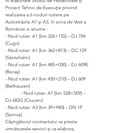
în elaborare Studiu de Fezabilitate și 
Proiect Tehnic de Execuție privind 
realizarea a 6 noduri rutiere pe 
Autostrăzile A1 și A3, în zona de Vest a 
României si anume :
- Nod rutier: A1 (km 326+155) – DJ 704 
(Cugir)
- Nod rutier: A1 (km 362+813) – DC 129 
(Sântuhalm)
- Nod rutier: A1 (km 485+030) – DJ 609E 
(Recaș)
- Nod rutier: A1 (km 450+210) – DJ 609 
(Bethausen)
             - Nod rutier: A1 (km 528+509) – 
DJ 682G (Cruceni)
- Nod rutier: A3 (km 39+940) – DN 1P 
(Spinuș)
Câștigătorul contractului va presta 
următoarele servicii și va elabora, 