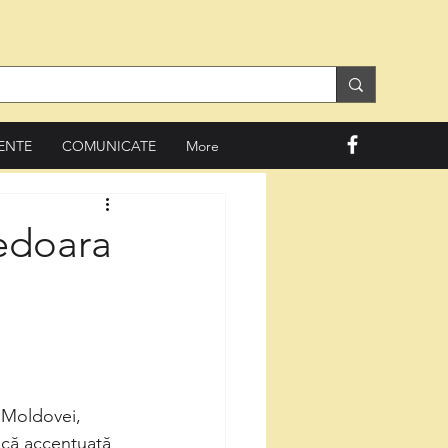
ENTE
COMUNICATE
More
nedoara
rică accentuată 