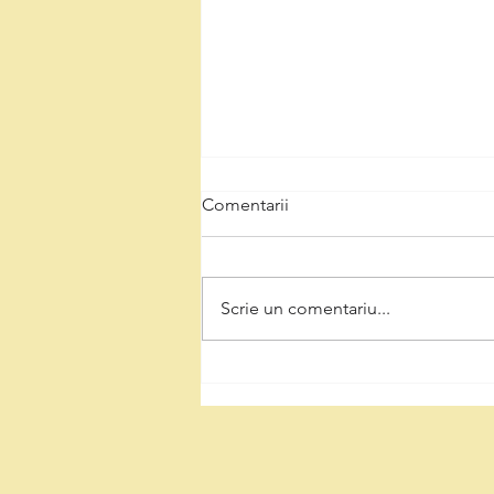
Comentarii
Scrie un comentariu...
Natalia Intotero, de Ziua
Minerului: „Respectul pentru
mineri înseamnă decizii care
protejează Valea Jiului și
viitorul regiunii”