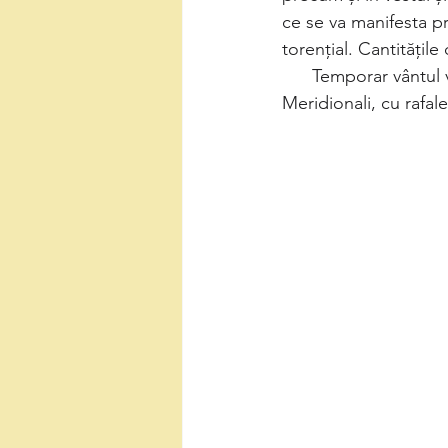
ce se va manifesta pri
torențial. Cantitățil
      Temporar vântul va avea intensificări la munte, în special la altitudini mari în Carpaţii 
Meridionali, cu rafal