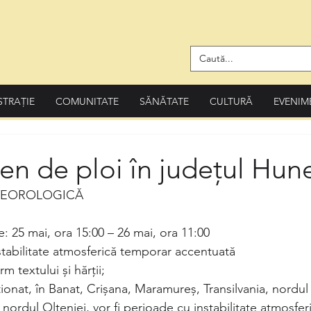
STRAȚIE
COMUNITATE
SĂNĂTATE
CULTURĂ
EVENIM
en de ploi în județul Hu
TEOROLOGICĂ
te: 25 mai, ora 15:00 – 26 mai, ora 11:00
tabilitate atmosferică temporar accentuată
m textului și hărții;
i nordul Olteniei, vor fi perioade cu instabilitate atmosfe