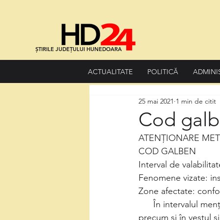
ȘTIRILE JUDEȚULUI HUNEDOARA
ACTUALITATE
POLITICĂ
ADMINI
25 mai 2021
1 min de citit
Cod galb
ATENȚIONARE ME
COD GALBEN
Interval de valabilita
Fenomene vizate: ins
Zone afectate: confor
      În intervalul menționat, în Banat, Crișana, Maramureș, Transilvania, nordul Moldovei, 
precum și în vestul ș