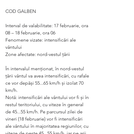
COD GALBEN
Interval de valabilitate: 17 februarie, ora 
08 – 18 februarie, ora 06
Fenomene vizate: intensificări ale 
vântului
Zone afectate: nord-vestul țării
În intervalul menționat, în nord-vestul 
țării vântul va avea intensificări, cu rafale 
ce vor depăși 55...65 km/h și izolat 70 
km/h.
Notă: intensificări ale vântului vor fi și în 
restul teritoriului, cu viteze în general 
de 45...55 km/h. Pe parcursul zilei de 
vineri (18 februarie) vor fi intensificări 
ale vântului în majoritatea regiunilor, cu 
viteze de peste 45...55 km/h, iar pe arii 