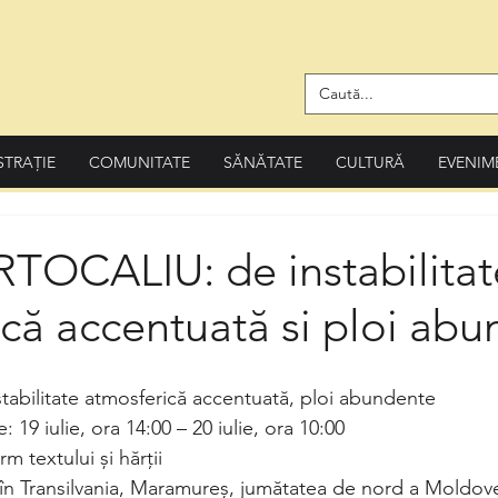
STRAȚIE
COMUNITATE
SĂNĂTATE
CULTURĂ
EVENIM
OCALIU: de instabilitat
că accentuată si ploi ab
tabilitate atmosferică accentuată, ploi abundente
e: 19 iulie, ora 14:00 – 20 iulie, ora 10:00
m textului și hărții
în Transilvania, Maramureș, jumătatea de nord a Moldovei