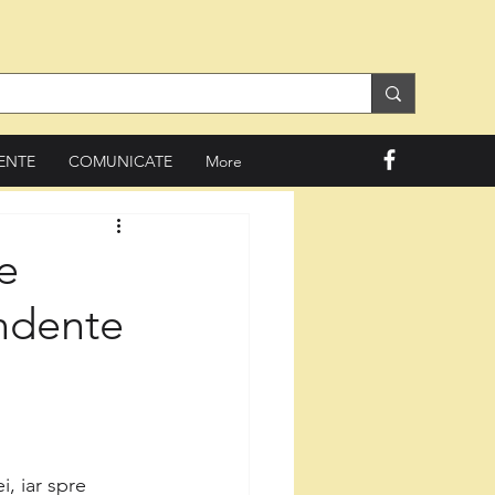
ENTE
COMUNICATE
More
e
undente
, iar spre 