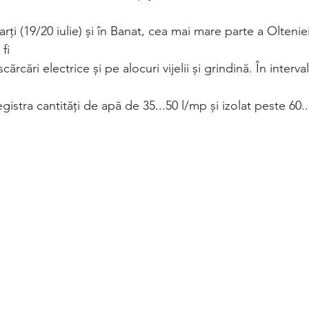
rți (19/20 iulie) și în Banat, cea mai mare parte a Olteniei
fi
cărcări electrice și pe alocuri vijelii și grindină. În interv
gistra cantități de apă de 35...50 l/mp și izolat peste 60.