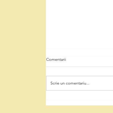
Comentarii
Scrie un comentariu...
Natalia Intotero, de Ziua
Minerului: „Respectul pentru
mineri înseamnă decizii care