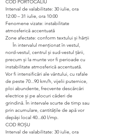
COD PORTOCALIU
Interval de valabilitate: 30 iulie, ora 
12:00 – 31 iulie, ora 10:00
Fenomene vizate: instabilitate 
atmosferică accentuată
Zone afectate: conform textului și hărții
      În intervalul menționat în vestul, 
nord-vestul, centrul și sud-vestul țării, 
precum și la munte vor fi perioade cu 
instabilitate atmosferică accentuată. 
Vor fi intensificări ale vântului, cu rafale 
de peste 70...90 km/h, vijelii puternice, 
ploi abundente, frecvente descărcări 
electrice și pe alocuri căderi de 
grindină. În intervale scurte de timp sau 
prin acumulare, cantitățile de apă vor 
depăși local 40...60 l/mp.
COD ROȘU
Interval de valabilitate: 30 iulie, ora 