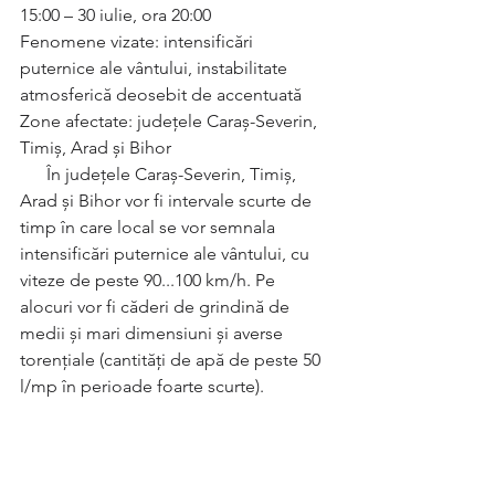
15:00 – 30 iulie, ora 20:00
Fenomene vizate: intensificări 
puternice ale vântului, instabilitate 
atmosferică deosebit de accentuată
Zone afectate: județele Caraș-Severin, 
Timiș, Arad și Bihor
      În județele Caraș-Severin, Timiș, 
Arad și Bihor vor fi intervale scurte de 
timp în care local se vor semnala 
intensificări puternice ale vântului, cu 
viteze de peste 90...100 km/h. Pe 
alocuri vor fi căderi de grindină de 
medii și mari dimensiuni și averse  
torențiale (cantități de apă de peste 50 
l/mp în perioade foarte scurte).