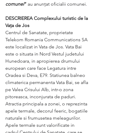
comunei
”
 au anunțat oficialii comunei.
DESCRIEREA Complexului turistic de la 
Vața de Jos
Centrul de Sanatate, proprietate 
Telekom Romania Communications SA 
este localizat in Vata de Jos. Vata Bai 
este o situata in Nord Vestul judetului 
Hunedoara, in apropierea drumului 
european care face Legatura intre 
Oradea si Deva, E79. Statiunea balneo 
climaterica permanenta Vata Bai, se afla 
pe Valea Crisului Alb, intr-o zona 
pitoreasca, inconjurata de paduri. 
Atractia principala a zonei, o reprezinta 
apele termale, decorul feeric, bogatiile 
naturale si frumusetea meleagurilor. 
Apele termale sunt valorificate in 
cadrul Centrului de Sanatate, care se 