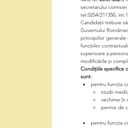
secretarului comisiei
tel.0254/211350, int.
Candidaţii trebuie să
Guvernului României 
principiilor general
funcţiilor contractua
superioare a personal
modificările și comple
Condiţiile specifice
sunt:
pentru funcția c
studii medi
vechime în 
permis de 
pentru funcția c