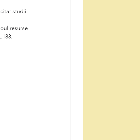
ă
itat studii 
oul resurse 
t.183.