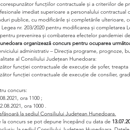
orespunzător funcţiilor contractuale şi a criteriilor de 
fesionale imediat superioare a personalului contractual d
nduri publice, cu modificările și completările ulterioare, 
in Legea nr. 203/2020 pentru modificarea şi completarea Le
 pentru prevenirea şi combaterea efectelor pandemiei d
Hunedoara organizează concurs pentru ocuparea următoar
erviciului administrativ – Direcția programe, prognoze, bu
ialitate al Consiliului Județean Hunedoara:
ător funcției contractuale de execuție de șofer, treapta 
ător funcției contractuale de execuție de consilier, grad
tru concurs:
.08.2021, ora 1100 ;
2.08.2021, ora 1000 .
făşoară la sediul Consiliului Judeţean Hunedoara.
e la concurs se pot depune începând cu data de 
13.07.2
nclusiv, la sediul Consiliului Judeţean Hunedoara. Datele