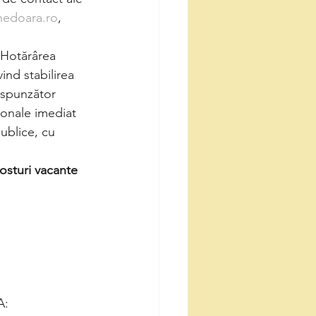
nedoara.ro
, 
 Hotărârea 
nd stabilirea 
espunzător 
ionale imediat 
ublice, cu 
osturi vacante 
A: