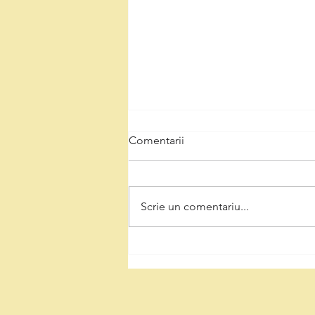
Comentarii
Scrie un comentariu...
Natalia Intotero, de Ziua
Minerului: „Respectul pentru
mineri înseamnă decizii care
protejează Valea Jiului și
viitorul regiunii”