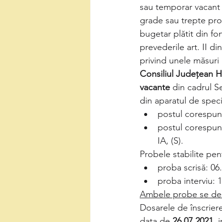
sau temporar vacant c
grade sau trepte pro
bugetar plătit din fo
prevederile art. II d
privind unele măsuri
Consiliul Judeţean 
vacante
 din cadrul S
din aparatul de spec
postul corespunz
postul corespunz
IA, (S).
Probele stabilite pen
proba scrisă: 06
proba interviu: 1
Ambele probe se des
Dosarele de înscrier
data de 
26.07.2021, 
i