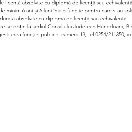
 de licență absolvite cu diplomă de licență sau echivalent
 minim 6 ani și 6 luni într-o funcție pentru care s-au solic
durată absolvite cu diplomă de licență sau echivalentă.
re se obțin la sediul Consiliului Județean Hunedoara, Bir
gestiunea funcției publice, camera 13, tel.0254/211350, in