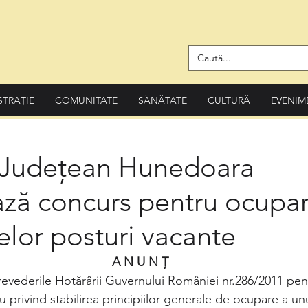
STRAȚIE
COMUNITATE
SĂNĂTATE
CULTURĂ
EVENIM
l Judeţean Hunedoara
ază concurs pentru ocupa
lor posturi vacante
A N U N Ţ
revederile Hotărârii Guvernului României nr.286/2011 pe
privind stabilirea principiilor generale de ocupare a un