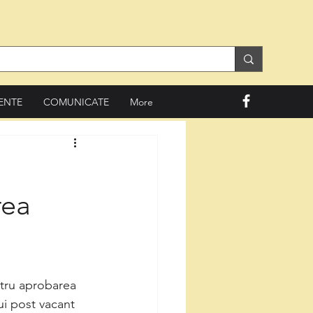
ENTE
COMUNICATE
More
rea
ntru aprobarea 
ui post vacant 