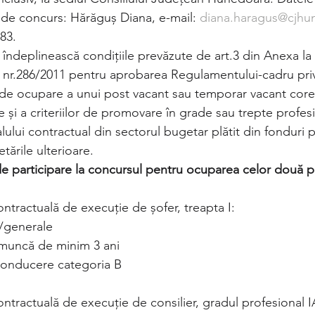
 de concurs: Hărăguș Diana, e-mail: 
diana.haragus@cjhu
183.
 îndeplinească condiţiile prevăzute de art.3 din Anexa la
nr.286/2011 pentru aprobarea Regulamentului-cadru privi
e de ocupare a unui post vacant sau temporar vacant cor
le şi a criteriilor de promovare în grade sau trepte profes
ului contractual din sectorul bugetar plătit din fonduri p
tările ulterioare.
 de participare la concursul pentru ocuparea celor două p
ontractuală de execuție de șofer, treapta I:
i/generale
muncă de minim 3 ani
conducere categoria B
ontractuală de execuție de consilier, gradul profesional I