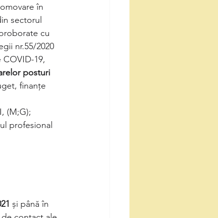
promovare în 
in sectorul 
coroborate cu 
gii nr.55/2020 
e COVID-19, 
elor posturi 
get, finanțe 
I, (M;G);
ul profesional 
021 
și până în 
 de contact ale 