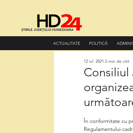
ȘTIRILE JUDEȚULUI HUNEDOARA
ACTUALITATE
POLITICĂ
ADMINI
12 iul. 2021
2 min de citit
Consiliu
organize
următoare
În conformitate cu p
Regulamentului-cadru 