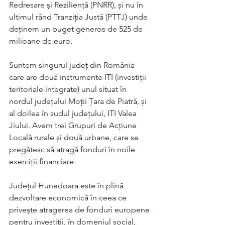
Redresare și Reziliență (PNRR), și nu în 
ultimul rând Tranziția Justă (PTTJ) unde 
deținem un buget generos de 525 de 
milioane de euro.
Suntem singurul județ din România 
care are două instrumente ITI (investiții 
teritoriale integrate) unul situat în 
nordul județului Moții Țara de Piatră, și 
al doilea în sudul județului, ITI Valea 
Jiului. Avem trei Grupuri de Acțiune 
Locală rurale și două urbane, care se 
pregătesc să atragă fonduri în noile 
exerciții financiare.
Județul Hunedoara este în plină 
dezvoltare economică în ceea ce 
privește atragerea de fonduri europene 
pentru investiții, în domeniul social, 