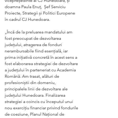
vicepreședinte al CJ Hunedoara, și  
doamna Paula Enuț,  Șef Serviciu 
Proiecte, Strategii și Politici Europene 
în cadrul CJ Hunedoara.
„Încă de la preluarea mandatului am 
fost preocupat de dezvoltarea 
județului, atragerea de fonduri 
nerambursabile fiind esențială, iar 
prima inițiativă concretă în acest sens a 
fost elaborarea strategiei de dezvoltare 
a județului în parteneriat cu Academia 
Română. Am trasat, alături de 
profesioniștii din domeniu, 
principalele linii de dezvoltare ale 
județului Hunedoara. Finalizarea 
strategiei a coincis cu începutul unui 
nou exercițiu financiar privind fondurile 
de coeziune, Planul Național de 