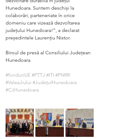
dezvoltare durabilă în județul 
Hunedoara. Suntem deschiși la 
colaborări, parteneriate în orice 
domeniu care vizează dezvoltarea 
județului Hunedoara!”, a declarat 
președintele Laurențiu Nistor. 
Biroul de presă al Consiliului Județean 
Hunedoara
#fonduriUE
#PTTJ
#ITI
#PNRR
#ValeaJiului
#JudețulHunedoara
#CJHunedoara