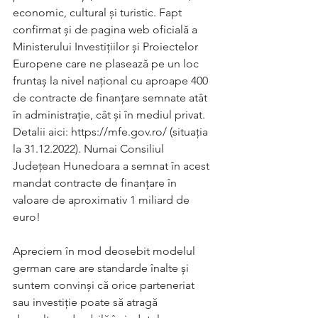
economic, cultural și turistic. Fapt 
confirmat și de pagina web oficială a 
Ministerului Investițiilor și Proiectelor 
Europene care ne plasează pe un loc 
fruntaș la nivel național cu aproape 400 
de contracte de finanțare semnate atât 
în administrație, cât și în mediul privat. 
Detalii aici: https://mfe.gov.ro/ (situația 
la 31.12.2022). Numai Consiliul 
Județean Hunedoara a semnat în acest 
mandat contracte de finanțare în 
valoare de aproximativ 1 miliard de 
euro!
Apreciem în mod deosebit modelul 
german care are standarde înalte și 
suntem convinși că orice parteneriat 
sau investiție poate să atragă 