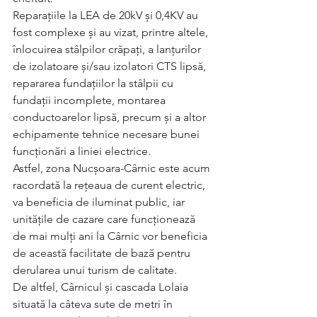
Reparațiile la LEA de 20kV și 0,4KV au 
fost complexe și au vizat, printre altele, 
înlocuirea stâlpilor crăpați, a lanțurilor 
de izolatoare și/sau izolatori CTS lipsă, 
repararea fundațiilor la stâlpii cu 
fundații incomplete, montarea 
conductoarelor lipsă, precum și a altor 
echipamente tehnice necesare bunei 
funcționări a liniei electrice. 
Astfel, zona Nucșoara-Cârnic este acum 
racordată la rețeaua de curent electric, 
va beneficia de iluminat public, iar 
unitățile de cazare care funcționează 
de mai mulți ani la Cârnic vor beneficia 
de această facilitate de bază pentru 
derularea unui turism de calitate.
De altfel, Cârnicul și cascada Lolaia 
situată la câteva sute de metri în 