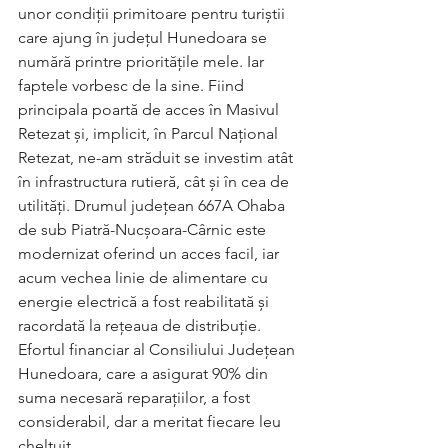
unor condiții primitoare pentru turiștii 
care ajung în județul Hunedoara se 
numără printre prioritățile mele. Iar 
faptele vorbesc de la sine. Fiind 
principala poartă de acces în Masivul 
Retezat și, implicit, în Parcul Național 
Retezat, ne-am străduit se investim atât 
în infrastructura rutieră, cât și în cea de 
utilități. Drumul județean 667A Ohaba 
de sub Piatră-Nucșoara-Cârnic este 
modernizat oferind un acces facil, iar 
acum vechea linie de alimentare cu 
energie electrică a fost reabilitată și 
racordată la rețeaua de distribuție. 
Efortul financiar al Consiliului Județean 
Hunedoara, care a asigurat 90% din 
suma necesară reparațiilor, a fost 
considerabil, dar a meritat fiecare leu 
cheltuit. 