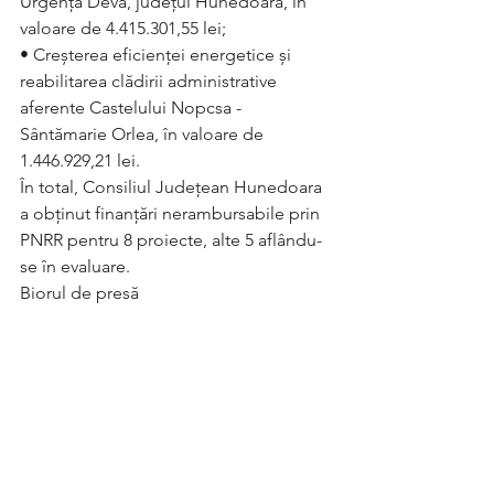
Urgență Deva, județul Hunedoara, în 
valoare de 4.415.301,55 lei;
• Creșterea eficienței energetice și 
reabilitarea clădirii administrative 
aferente Castelului Nopcsa - 
Sântămarie Orlea, în valoare de 
1.446.929,21 lei.
În total, Consiliul Județean Hunedoara 
a obținut finanțări nerambursabile prin 
PNRR pentru 8 proiecte, alte 5 aflându-
se în evaluare. 
Biorul de presă