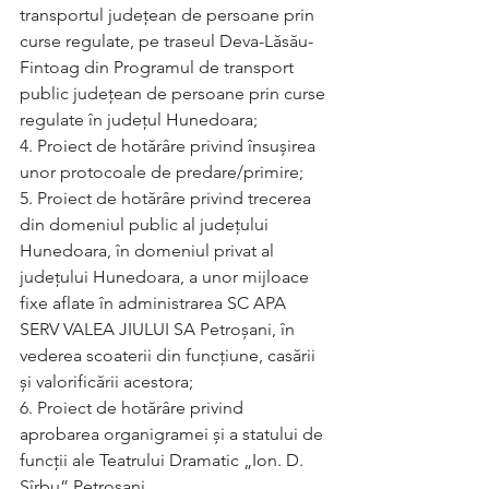
transportul județean de persoane prin 
curse regulate, pe traseul Deva-Lăsău-
Fintoag din Programul de transport 
public județean de persoane prin curse 
regulate în județul Hunedoara; 
4. Proiect de hotărâre privind însușirea 
unor protocoale de predare/primire; 
5. Proiect de hotărâre privind trecerea 
din domeniul public al județului 
Hunedoara, în domeniul privat al 
județului Hunedoara, a unor mijloace 
fixe aflate în administrarea SC APA 
SERV VALEA JIULUI SA Petroșani, în 
vederea scoaterii din funcțiune, casării 
și valorificării acestora; 
6. Proiect de hotărâre privind 
aprobarea organigramei și a statului de 
funcții ale Teatrului Dramatic „Ion. D. 
Sîrbu” Petroșani. 