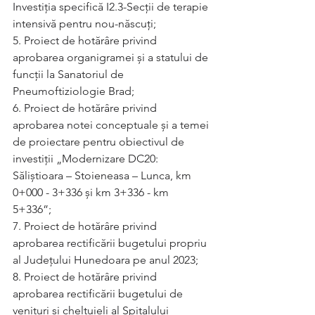
Investiția specifică I2.3-Secții de terapie 
intensivă pentru nou-născuți;   
5. Proiect de hotărâre privind 
aprobarea organigramei și a statului de 
funcții la Sanatoriul de 
Pneumoftiziologie Brad;   
6. Proiect de hotărâre privind 
aprobarea notei conceptuale și a temei 
de proiectare pentru obiectivul de 
investiții „Modernizare DC20: 
Săliștioara – Stoieneasa – Lunca, km 
0+000 - 3+336 și km 3+336 - km 
5+336”;   
7. Proiect de hotărâre privind 
aprobarea rectificării bugetului propriu 
al Județului Hunedoara pe anul 2023;   
8. Proiect de hotărâre privind 
aprobarea rectificării bugetului de 
venituri şi cheltuieli al Spitalului 