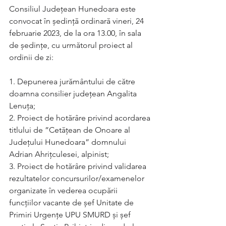
Consiliul Județean Hunedoara este 
convocat în ședință ordinară vineri, 24 
februarie 2023, de la ora 13.00, în sala 
de ședințe, cu următorul proiect al 
ordinii de zi:
1. Depunerea jurământului de către 
doamna consilier județean Angalita 
Lenuța;
2. Proiect de hotărâre privind acordarea 
titlului de ”Cetățean de Onoare al 
Județului Hunedoara” domnului 
Adrian Ahrițculesei, alpinist;   
3. Proiect de hotărâre privind validarea 
rezultatelor concursurilor/examenelor 
organizate în vederea ocupării 
funcțiilor vacante de șef Unitate de 
Primiri Urgențe UPU SMURD și șef 