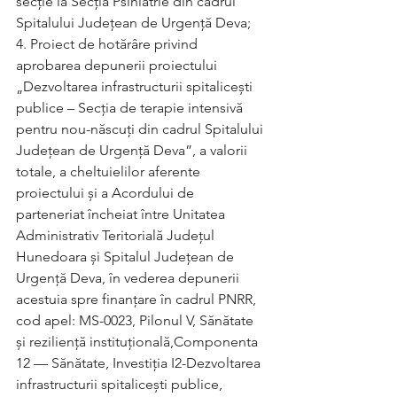
secție la Secția Psihiatrie din cadrul 
Spitalului Județean de Urgență Deva;   
4. Proiect de hotărâre privind 
aprobarea depunerii proiectului 
„Dezvoltarea infrastructurii spitalicești 
publice – Secția de terapie intensivă 
pentru nou-născuți din cadrul Spitalului 
Județean de Urgență Deva”, a valorii 
totale, a cheltuielilor aferente 
proiectului și a Acordului de 
parteneriat încheiat între Unitatea 
Administrativ Teritorială Județul 
Hunedoara și Spitalul Județean de 
Urgență Deva, în vederea depunerii 
acestuia spre finanțare în cadrul PNRR, 
cod apel: MS-0023, Pilonul V, Sănătate 
și reziliență instituțională,Componenta 
12 — Sănătate, Investiția I2-Dezvoltarea 
infrastructurii spitalicești publice, 