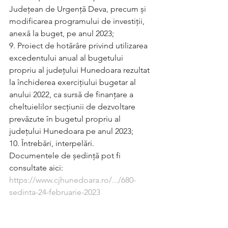
Județean de Urgență Deva, precum și 
modificarea programului de investiții, 
anexă la buget, pe anul 2023;   
9. Proiect de hotărâre privind utilizarea 
excedentului anual al bugetului 
propriu al judeţului Hunedoara rezultat 
la închiderea exerciţiului bugetar al 
anului 2022, ca sursă de finanţare a 
cheltuielilor secţiunii de dezvoltare 
prevăzute în bugetul propriu al 
judeţului Hunedoara pe anul 2023;  
10. Întrebări, interpelări.
Documentele de ședință pot fi 
consultate aici: 
https://www.cjhunedoara.ro/.../680-
sedinta-24-februarie-2023