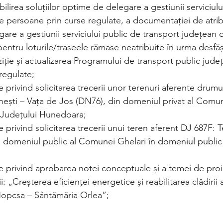
ilirea soluțiilor optime de delegare a gestiunii serviciulu
e persoane prin curse regulate, a documentaţiei de atrib
gare a gestiunii serviciului public de transport judeţean
pentru loturile/traseele rămase neatribuite în urma desfășu
iție și actualizarea Programului de transport public jude
regulate; 
e privind solicitarea trecerii unor terenuri aferente drum
nești – Vața de Jos (DN76), din domeniul privat al Comu
l Județului Hunedoara; 
e privind solicitarea trecerii unui teren aferent DJ 687F: 
n domeniul public al Comunei Ghelari în domeniul public 
re privind aprobarea notei conceptuale și a temei de pro
ii: „Creșterea eficienței energetice și reabilitarea clădirii 
Nopcsa – Sântămăria Orlea”;