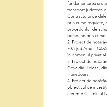
fundamentarea și stab
transport județean d
Contractului de dele
prin curse regulate, 
procedurilor de achiz
persoane prin curse 
2. Proiect de hotărâr
707: jud.Arad – Căză
în domeniul privat a
3. Proiect de hotărâr
Govăjdia- Lelese, di
Hunedoara;  
4. Proiect de hotărâ
obiectivul de investiț
aferente Castelului 