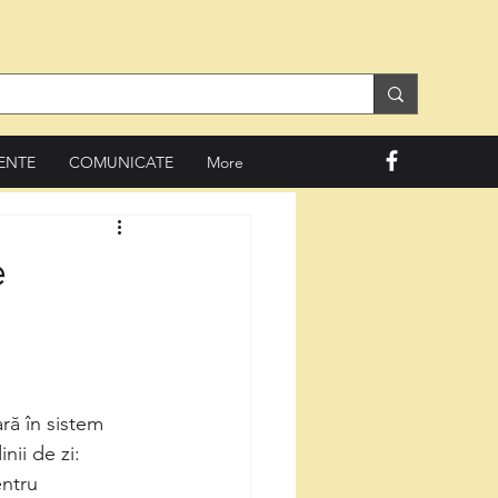
ENTE
COMUNICATE
More
e
ră în sistem 
nii de zi:
entru 