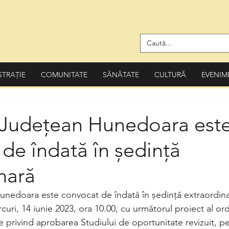
STRAȚIE
COMUNITATE
SĂNĂTATE
CULTURĂ
EVENIM
l Județean Hunedoara est
de îndată în ședință
nară
unedoara este convocat de îndată în ședință extraordina
uri, 14 iunie 2023, ora 10.00, cu următorul proiect al ordi
e privind aprobarea Studiului de oportunitate revizuit, p