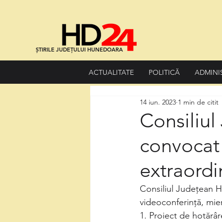
ȘTIRILE JUDEȚULUI HUNEDOARA
ACTUALITATE
POLITICĂ
ADMINI
14 iun. 2023
1 min de citit
Consiliu
convocat 
extraordi
Consiliul Județean H
videoconferință, mierc
1. Proiect de hotărâr