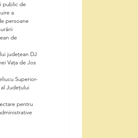
i public de 
uire a 
 de persoane 
rării 
țean de 
ului județean DJ 
nei Vața de Jos 
Teliucu Superior-
al Județului 
iectare pentru 
administrative 