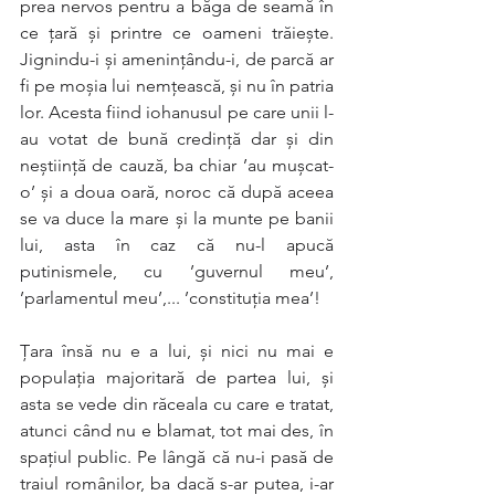
prea nervos pentru a băga de seamă în 
ce țară şi printre ce oameni trăieşte. 
Jignindu-i şi ameninţându-i, de parcă ar 
fi pe moşia lui nemţească, şi nu în patria 
lor. Acesta fiind iohanusul pe care unii l-
au votat de bună credinţă dar şi din 
neştiinţă de cauză, ba chiar ’au muşcat-
o’ şi a doua oară, noroc că după aceea 
se va duce la mare şi la munte pe banii 
lui, asta în caz că nu-l apucă 
putinismele, cu ’guvernul meu’, 
’parlamentul meu’,... ’constituţia mea’! 
Ţara însă nu e a lui, şi nici nu mai e 
populaţia majoritară de partea lui, şi 
asta se vede din răceala cu care e tratat, 
atunci când nu e blamat, tot mai des, în 
spaţiul public. Pe lângă că nu-i pasă de 
traiul românilor, ba dacă s-ar putea, i-ar 