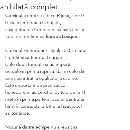
anihilată complet
Corvinul
 a remizat alb cu 
Rijeka
, scor 0-
0, vicecampioana Croației și 
câștigătoarea Cupei din această țară, în 
turul doi preliminar 
Europa League.
Corvinul Hunedoara - Rijeka 0-0, în turul 
II preliminar Europa League
Cele două formații și-au împărțit 
ocaziile în prima repriză, dar în cele din 
urmă au intrat la egalitate la cabine. 
Este important de precizat că 
hunedorenii au cerut o lovitură de la 11 
metri în prima parte a jocului pentru un 
henț în careu, dar arbitrul a lăsat jocul 
să continue.
Niciuna dintre echipe nu a reușit să 