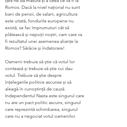
țara ne dă măsura și a ceea ce va fi la 
Romos. Dacă la nivel național nu sunt 
bani de pensii, de salarii, agricultura 
este uitată, fondurile europene nu 
există, se fac împrumuturi cât să 
plătească și nepoții noștri, cam care va 
fi rezultatul unei asemenea alianțe la 
Romos? Sărăcie și îndatorare!
Oamenii trebuie să știe că votul lor 
contează și trebuie să știe cui dau 
votul. Trebuie să știe despre 
înțelegerile politice ascunse și să 
aleagă în cunoștință de cauză. 
Independentul Nasta este singurul care 
nu are un pact politic ascuns, singurul 
care reprezintă schimbarea, singurul 
care nu a negociat votul oamenilor. 