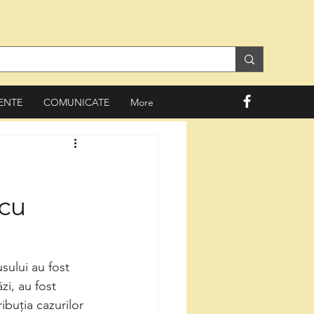
ENTE
COMUNICATE
More
 cu
sului au fost 
i, au fost 
ribuția cazurilor 