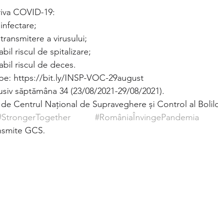
riva COVID-19:
infectare;
transmitere a virusului;
il riscul de spitalizare;
bil riscul de deces.
 pe: https://bit.ly/INSP-VOC-29august
usiv săptămâna 34 (23/08/2021-29/08/2021).
e Centrul Național de Supraveghere și Control al Bolilo
#StrongerTogether
#RomâniaÎnvingePandemia
ansmite GCS.