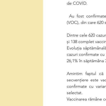
de COVID.
 Au fost confirmate 2.373 cazuri cu variante ale SARS-CoV-2 care determină îngrijorare 
(VOC), din care 620 s
Dintre cele 620 cazur
și 138 complet vaccin
Evoluția săptămânală 
cazuri confirmate cu
26,1% în săptămâna 
Amintim faptul că 
secvențiere este vac
confirmate cu varian
selectat.
Vaccinarea rămâne c