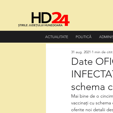
ȘTIRILE JUDEȚULUI HUNEDOARA
ACTUALITATE
POLITICĂ
ADMINI
31 aug. 2021
1 min de citit
Date OFI
INFECTAȚI
schema 
Mai bine de o cincime
vaccinați cu schema 
oferite noi detalii de