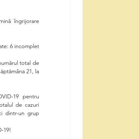
ate: 6 incomplet 
numărul total de 
ăptămâna 21, la 
OVID-19 pentru 
talul de cazuri 
i dintr-un grup 
D-19!