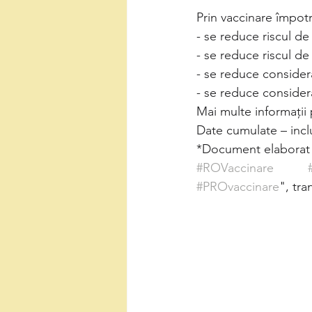
Prin vaccinare împot
- se reduce riscul de 
- se reduce riscul de 
- se reduce considerab
- se reduce considera
Mai multe informații
Date cumulate – incl
*Document elaborat d
#ROVaccinare
#PROvaccinare
", tr