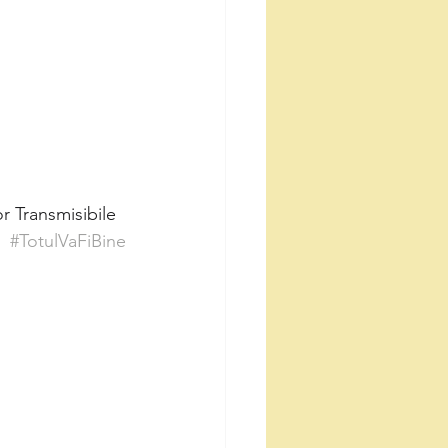
r Transmisibile
#TotulVaFiBine