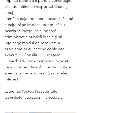
implice pentru a fi parte a construcției 
zilei de mâine cu responsabilitate și 
curaj!
I-am încurajat pe tinerii oaspeți să aibă 
curajul să se implice, pentru că au 
ocazia să învețe, să cunoască 
administrația publică locală și să 
înțeleagă modul de rezolvare a 
problemelor cu care se confruntă 
executivul Consiliului Județean 
Hunedoara, dar și primarii din județ. 
Le mulțumesc tinerilor pentru vizită și 
sper că vor reveni curând, cu același 
interes!
Laurențiu Nistor, Președintele 
Consiliului Județean Hunedoara